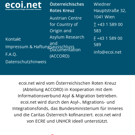
Österreichisches
Wiedner
Rotes Kreuz
Hauptstraße 32,
1041 Wien
Austrian Centre
for Country of
T
+43 1 589 00
Origin and
583
Asylum Research
F
+43 1 589 00
Kontakt
and
589
Impressum & Haftungsausschluss
Documentation
info@ecoi.net
F.A.Q.
(ACCORD)
Datenschutzhinweis
ecoi.net wird vom Österreichischen Roten Kreuz
(Abteilung ACCORD) in Kooperation mit dem
Informationsverbund Asyl & Migration betrieben.
ecoi.net wird durch den Asyl-, Migrations- und
Integrationsfonds, das Bundesministerium für Inneres
und die Caritas Österreich kofinanziert. ecoi.net wird
von ECRE und UNHCR ideell unterstützt.