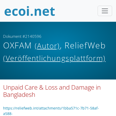
Dokument #2140596
OXFAM
, ReliefWeb
(Autor)
(Veröffentlichungsplattform)
Unpaid Care & Loss and Damage in
Bangladesh
https://reliefweb.int/attachments/1bba571c-7b71-58af-
a588-