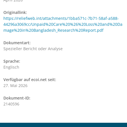
Originallink:
https://reliefweb.int/attachments/1bba571c-7b71-58af-a588-
44296a3069cc/Unpaid%20Care%20%26%20Loss%20and%20Da
mage%20in%20Bangladesh_Research%20Report.pdf
Dokumentart:
Spezieller Bericht oder Analyse
Sprache:
Englisch
Verfügbar auf ecoi.net seit:
27. Mai 2026
Dokument-ID:
2140596