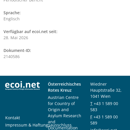
Sprache:
Englisch
Verfügbar auf ecoi.net seit:
28. Mai 2026
Dokument-ID:
2140586
Österreichisches
Wiedner
Rotes Kreuz
Hauptstraße 32,
1041 Wien
Austrian Centre
for Country of
T
+43 1 589 00
Origin and
583
Asylum Research
F
+43 1 589 00
Kontakt
and
589
Impressum & Haftungsausschluss
Documentation