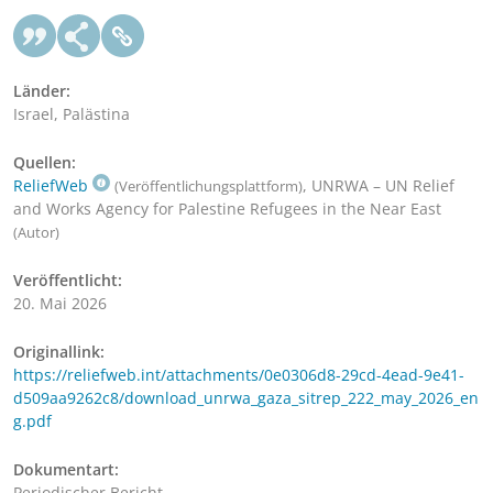
Länder:
Israel, Palästina
Quellen:
ReliefWeb
, UNRWA – UN Relief
(Veröffentlichungsplattform)
and Works Agency for Palestine Refugees in the Near East
(Autor)
Veröffentlicht:
20. Mai 2026
Originallink:
https://reliefweb.int/attachments/0e0306d8-29cd-4ead-9e41-
d509aa9262c8/download_unrwa_gaza_sitrep_222_may_2026_en
g.pdf
Dokumentart:
Periodischer Bericht