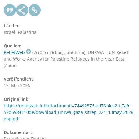
Länder:
Israel, Palästina
Quellen:
ReliefWeb
, UNRWA – UN Relief
(Veröffentlichungsplattform)
and Works Agency for Palestine Refugees in the Near East
(Autor)
Veröffentlicht:
13. Mai 2026
Originallink:
https://reliefweb.int/attachments/74492376-ed78-4ce2-b7a9-
52d6984110de/download_unrwa_gaza_sitrep_221_13may_2026_
eng.pdf
Dokumentart:
Periodischer Bericht