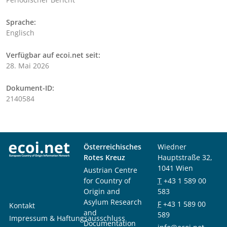
Sprache:
Englisch
Verfügbar auf ecoi.net seit:
28. Mai 2026
Dokument-ID:
2140584
Österreichisches
Wiedner
Rotes Kreuz
Hauptstraße 32,
1041 Wien
Austrian Centre
for Country of
T
+43 1 589 00
Origin and
583
Asylum Research
F
+43 1 589 00
Kontakt
and
589
Impressum & Haftungsausschluss
Documentation