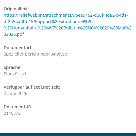
Originallink:
https://reliefweb.int/attachments/9bee9462-d30f-4d82-b4d1-
df2b54adbb15/Rapport%20situationnel%20-
%20Humanitaire%20MVE%20Bulletin%20N04%2020%20Mai%2
02026.pdf
Dokumentart:
Spezieller Bericht oder Analyse
Sprache:
Französisch
Verfügbar auf ecoi.net seit:
2. Juni 2026
Dokument-ID:
2140572