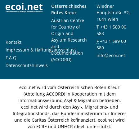
Österreichisches
Wiedner
Rotes Kreuz
Hauptstraße 32,
1041 Wien
Austrian Centre
for Country of
T
+43 1 589 00
Origin and
583
Asylum Research
F
+43 1 589 00
Kontakt
and
589
Impressum & Haftungsausschluss
Documentation
info@ecoi.net
F.A.Q.
(ACCORD)
Datenschutzhinweis
ecoi.net wird vom Österreichischen Roten Kreuz
(Abteilung ACCORD) in Kooperation mit dem
Informationsverbund Asyl & Migration betrieben.
ecoi.net wird durch den Asyl-, Migrations- und
Integrationsfonds, das Bundesministerium für Inneres
und die Caritas Österreich kofinanziert. ecoi.net wird
von ECRE und UNHCR ideell unterstützt.