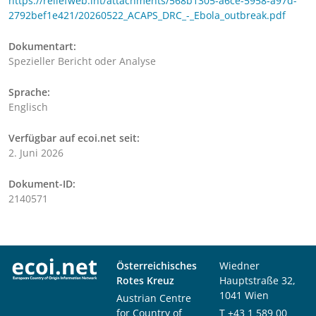
https://reliefweb.int/attachments/568b1305-a6ce-5958-a97d-
2792bef1e421/20260522_ACAPS_DRC_-_Ebola_outbreak.pdf
Dokumentart:
Spezieller Bericht oder Analyse
Sprache:
Englisch
Verfügbar auf ecoi.net seit:
2. Juni 2026
Dokument-ID:
2140571
Österreichisches
Wiedner
Rotes Kreuz
Hauptstraße 32,
1041 Wien
Austrian Centre
for Country of
T
+43 1 589 00