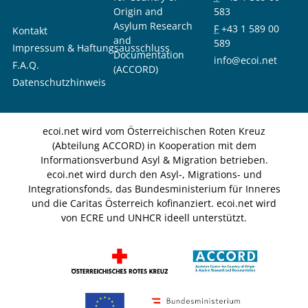
Origin and
583
Asylum Research
F
+43 1 589 00
Kontakt
and
589
Impressum & Haftungsausschluss
Documentation
info@ecoi.net
F.A.Q.
(ACCORD)
Datenschutzhinweis
ecoi.net wird vom Österreichischen Roten Kreuz
(Abteilung ACCORD) in Kooperation mit dem
Informationsverbund Asyl & Migration betrieben.
ecoi.net wird durch den Asyl-, Migrations- und
Integrationsfonds, das Bundesministerium für Inneres
und die Caritas Österreich kofinanziert. ecoi.net wird
von ECRE und UNHCR ideell unterstützt.