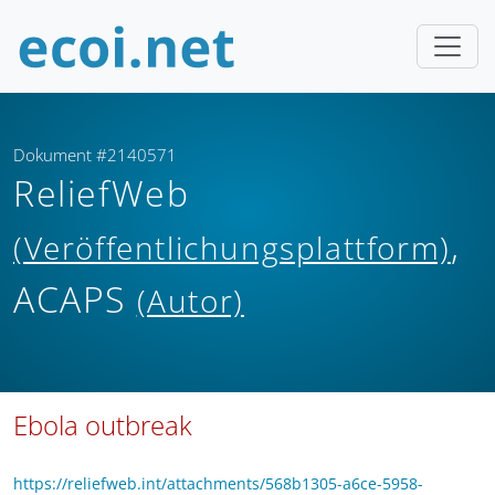
Dokument #2140571
ReliefWeb
,
(Veröffentlichungsplattform)
ACAPS
(Autor)
Ebola outbreak
https://reliefweb.int/attachments/568b1305-a6ce-5958-