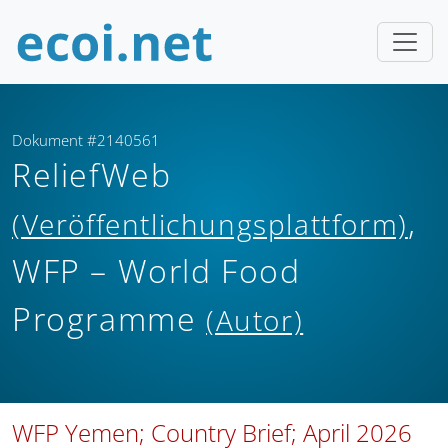
Dokument #2140561
ReliefWeb
,
(Veröffentlichungsplattform)
WFP – World Food
Programme
(Autor)
WFP Yemen; Country Brief; April 2026