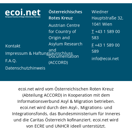
Österreichisches
Wiedner
Rotes Kreuz
Hauptstraße 32,
1041 Wien
Austrian Centre
for Country of
T
+43 1 589 00
Origin and
583
Asylum Research
F
+43 1 589 00
Kontakt
and
589
Impressum & Haftungsausschluss
Documentation
info@ecoi.net
F.A.Q.
(ACCORD)
Datenschutzhinweis
ecoi.net wird vom Österreichischen Roten Kreuz
(Abteilung ACCORD) in Kooperation mit dem
Informationsverbund Asyl & Migration betrieben.
ecoi.net wird durch den Asyl-, Migrations- und
Integrationsfonds, das Bundesministerium für Inneres
und die Caritas Österreich kofinanziert. ecoi.net wird
von ECRE und UNHCR ideell unterstützt.