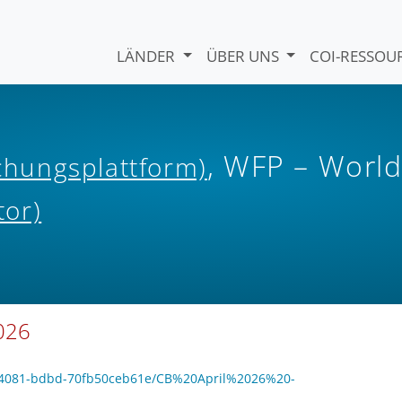
LÄNDER
ÜBER UNS
COI-RESSO
, WFP – Worl
ichungsplattform)
tor)
2026
3c-4081-bdbd-70fb50ceb61e/CB%20April%2026%20-