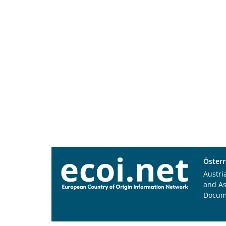
Österr
Austri
and A
Docum