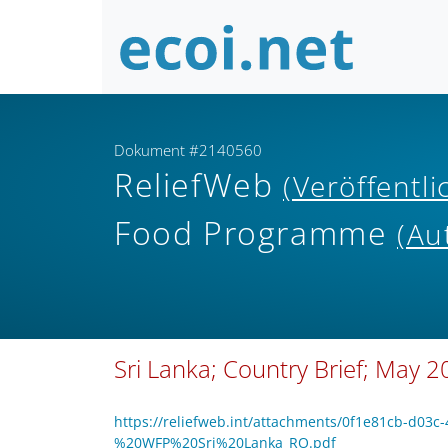
Dokument #2140560
ReliefWeb
(Veröffentl
Food Programme
(Au
Sri Lanka; Country Brief; May 
https://reliefweb.int/attachments/0f1e81cb-d0
%20WFP%20Sri%20Lanka_RO.pdf