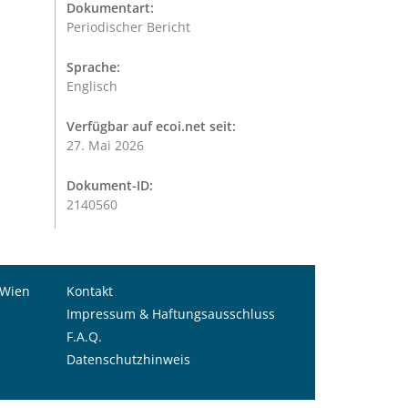
Dokumentart:
Periodischer Bericht
Sprache:
Englisch
Verfügbar auf ecoi.net seit:
27. Mai 2026
Dokument-ID:
2140560
 Wien
Kontakt
Impressum & Haftungsausschluss
F.A.Q.
Datenschutzhinweis