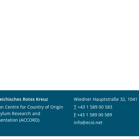
eichisches Rotes Kreuz
Wiedner Hauptstraße 32, 1041
an Centre for Country of Origin
T
+43 1 589 00 583
sylum Research and
F
+43 1 589 00 589
entation (ACCORD)
info@ecoi.net