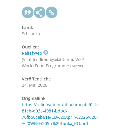
Land:
Sri Lanka
Quellen:
ReliefWeb
, WFP –
(Veröffentlichungsplattform)
World Food Programme
(Autor)
Veröffentlicht:
24. Mai 2026
Originallink:
https://reliefweb.int/attachments/0f1e
81cb-d03c-4081-bdbd-
70fb50ceb61e/CB%20April%2026%20-
%20WFP%20Sri%20Lanka_RO.pdf