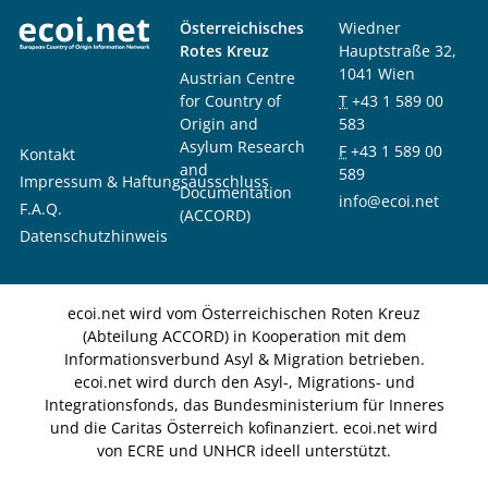
Österreichisches
Wiedner
Rotes Kreuz
Hauptstraße 32,
1041 Wien
Austrian Centre
for Country of
T
+43 1 589 00
Origin and
583
Asylum Research
F
+43 1 589 00
Kontakt
and
589
Impressum & Haftungsausschluss
Documentation
info@ecoi.net
F.A.Q.
(ACCORD)
Datenschutzhinweis
ecoi.net wird vom Österreichischen Roten Kreuz
(Abteilung ACCORD) in Kooperation mit dem
Informationsverbund Asyl & Migration betrieben.
ecoi.net wird durch den Asyl-, Migrations- und
Integrationsfonds, das Bundesministerium für Inneres
und die Caritas Österreich kofinanziert. ecoi.net wird
von ECRE und UNHCR ideell unterstützt.