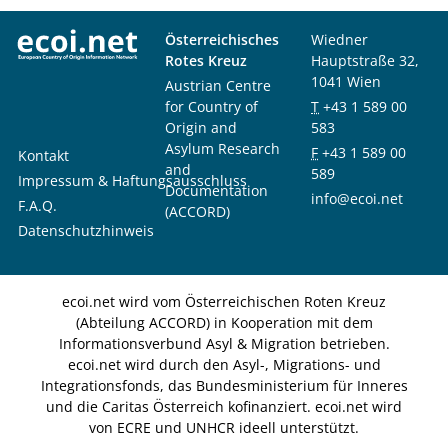
Österreichisches
Wiedner
Rotes Kreuz
Hauptstraße 32,
1041 Wien
Austrian Centre
for Country of
T
+43 1 589 00
Origin and
583
Asylum Research
F
+43 1 589 00
Kontakt
and
589
Impressum & Haftungsausschluss
Documentation
info@ecoi.net
F.A.Q.
(ACCORD)
Datenschutzhinweis
ecoi.net wird vom Österreichischen Roten Kreuz
(Abteilung ACCORD) in Kooperation mit dem
Informationsverbund Asyl & Migration betrieben.
ecoi.net wird durch den Asyl-, Migrations- und
Integrationsfonds, das Bundesministerium für Inneres
und die Caritas Österreich kofinanziert. ecoi.net wird
von ECRE und UNHCR ideell unterstützt.