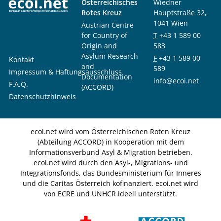
Österreichisches
Wiedner
Rotes Kreuz
Hauptstraße 32,
1041 Wien
Austrian Centre
for Country of
T
+43 1 589 00
Origin and
583
Asylum Research
F
+43 1 589 00
Kontakt
and
589
Impressum & Haftungsausschluss
Documentation
info@ecoi.net
F.A.Q.
(ACCORD)
Datenschutzhinweis
ecoi.net wird vom Österreichischen Roten Kreuz
(Abteilung ACCORD) in Kooperation mit dem
Informationsverbund Asyl & Migration betrieben.
ecoi.net wird durch den Asyl-, Migrations- und
Integrationsfonds, das Bundesministerium für Inneres
und die Caritas Österreich kofinanziert. ecoi.net wird
von ECRE und UNHCR ideell unterstützt.