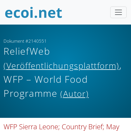
Dokument #2140551
ReliefWeb
,
(Veröffentlichungsplattform)
WFP – World Food
Programme
(Autor)
WFP Sierra Leone; Country Brief; May