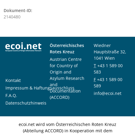
Dokument-ID:
2140480
Österreichisches
Wiedner
Rotes Kreuz
Hauptstraße 32,
1041 Wien
Austrian Centre
for Country of
T
+43 1 589 00
Origin and
583
Asylum Research
F
+43 1 589 00
Kontakt
and
589
Impressum & Haftungsausschluss
Documentation
info@ecoi.net
F.A.Q.
(ACCORD)
Datenschutzhinweis
ecoi.net wird vom Österreichischen Roten Kreuz
(Abteilung ACCORD) in Kooperation mit dem