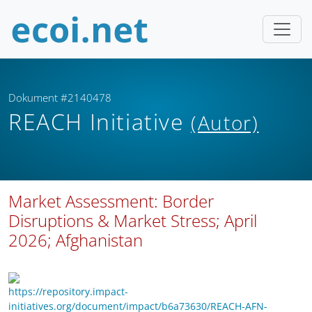
Dokument #2140478
REACH Initiative
(Autor)
Market Assessment: Border
Disruptions & Market Stress; April
2026; Afghanistan
https://repository.impact-
initiatives.org/document/impact/b6a73630/REACH-AFN-