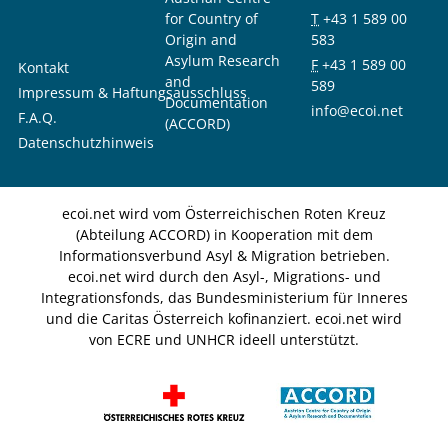
for Country of
T
+43 1 589 00
Origin and
583
Asylum Research
F
+43 1 589 00
Kontakt
and
589
Impressum & Haftungsausschluss
Documentation
info@ecoi.net
F.A.Q.
(ACCORD)
Datenschutzhinweis
ecoi.net wird vom Österreichischen Roten Kreuz
(Abteilung ACCORD) in Kooperation mit dem
Informationsverbund Asyl & Migration betrieben.
ecoi.net wird durch den Asyl-, Migrations- und
Integrationsfonds, das Bundesministerium für Inneres
und die Caritas Österreich kofinanziert. ecoi.net wird
von ECRE und UNHCR ideell unterstützt.