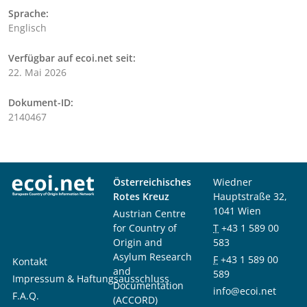
Sprache:
Englisch
Verfügbar auf ecoi.net seit:
22. Mai 2026
Dokument-ID:
2140467
Österreichisches
Wiedner
Rotes Kreuz
Hauptstraße 32,
1041 Wien
Austrian Centre
for Country of
T
+43 1 589 00
Origin and
583
Asylum Research
F
+43 1 589 00
Kontakt
and
589
Impressum & Haftungsausschluss
Documentation
info@ecoi.net
F.A.Q.
(ACCORD)