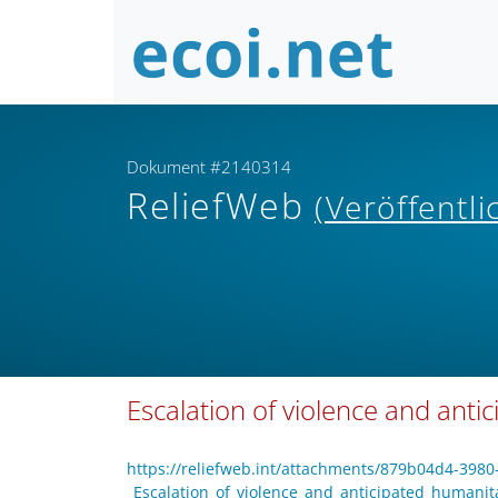
Dokument #2140314
ReliefWeb
(Veröffentl
Escalation of violence and ant
https://reliefweb.int/attachments/879b04d4-39
_Escalation_of_violence_and_anticipated_humanit