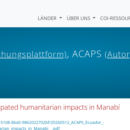
LÄNDER
ÜBER UNS
COI-RESSO
, ACAPS
ichungsplattform)
(Autor
icipated humanitarian impacts in Manabí
80-5108-86a0-9862022702bf/20260512_ACAPS_Ecuador_-
arian_impacts_in_Manabi__.pdf