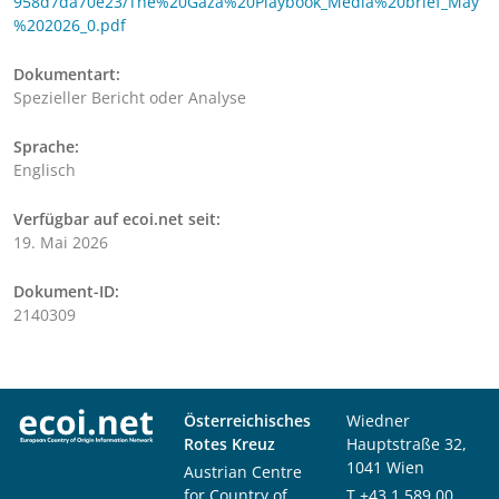
958d7da70e23/The%20Gaza%20Playbook_Media%20brief_May
%202026_0.pdf
Dokumentart:
Spezieller Bericht oder Analyse
Sprache:
Englisch
Verfügbar auf ecoi.net seit:
19. Mai 2026
Dokument-ID:
2140309
Österreichisches
Wiedner
Rotes Kreuz
Hauptstraße 32,
1041 Wien
Austrian Centre
for Country of
T
+43 1 589 00