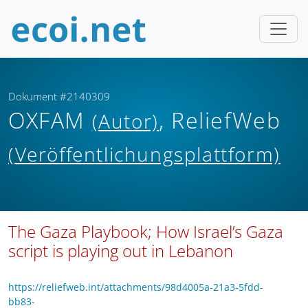
Dokument #2140309
OXFAM
, ReliefWeb
(Autor)
(Veröffentlichungsplattform)
The Gaza Playbook; How Israel’s Gaza
script is playing out in Lebanon
https://reliefweb.int/attachments/98d4005a-21a3-5fdd-
bb83-