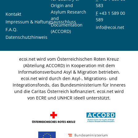
Origin and
583
Asylum Research
F
+43 1 589 00
Kontakt
and
589
Impressum & Haftungsausschluss
Documentation
info@ecoi.net
F.A.Q.
(ACCORD)
Datenschutzhinweis
ecoi.net wird vom Österreichischen Roten Kreuz
(Abteilung ACCORD) in Kooperation mit dem
Informationsverbund Asyl & Migration betrieben.
ecoi.net wird durch den Asyl-, Migrations- und
Integrationsfonds, das Bundesministerium für Inneres
und die Caritas Österreich kofinanziert. ecoi.net wird
von ECRE und UNHCR ideell unterstützt.