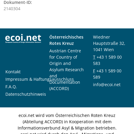
Dokument-ID:
2140304
Österreichisches
Wiedner
Rotes Kreuz
Hauptstraße 32,
1041 Wien
Austrian Centre
for Country of
T
+43 1 589 00
Origin and
583
Asylum Research
F
+43 1 589 00
Kontakt
and
589
Impressum & Haftungsausschluss
Documentation
info@ecoi.net
F.A.Q.
(ACCORD)
Datenschutzhinweis
ecoi.net wird vom Österreichischen Roten Kreuz
(Abteilung ACCORD) in Kooperation mit dem
Informationsverbund Asyl & Migration betrieben.