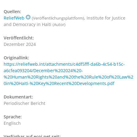
Quellen:
ReliefWeb
, Institute for Justice
(Veröffentlichungsplattform)
and Democracy in Haiti
(Autor)
Veröffentlicht:
Dezember 2024
Originallink:
https://reliefweb.int/attachments/c4df5fff-da6b-4c54-b15c-
a6cfea093204/December%202024%20-
%20Human%20Rights%20and%20the%20Rule%20of%20Law%2
0in%20Haiti-%20Key%20Recent%20Developments.pdf
Dokumentart:
Periodischer Bericht
Sprache:
Englisch
Verfügbar auf ecoi.net seit: