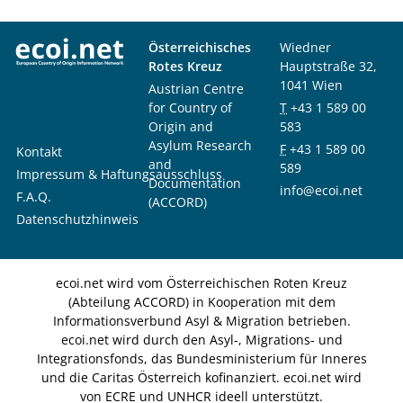
Österreichisches
Wiedner
Rotes Kreuz
Hauptstraße 32,
1041 Wien
Austrian Centre
for Country of
T
+43 1 589 00
Origin and
583
Asylum Research
F
+43 1 589 00
Kontakt
and
589
Impressum & Haftungsausschluss
Documentation
info@ecoi.net
F.A.Q.
(ACCORD)
Datenschutzhinweis
ecoi.net wird vom Österreichischen Roten Kreuz
(Abteilung ACCORD) in Kooperation mit dem
Informationsverbund Asyl & Migration betrieben.
ecoi.net wird durch den Asyl-, Migrations- und
Integrationsfonds, das Bundesministerium für Inneres
und die Caritas Österreich kofinanziert. ecoi.net wird
von ECRE und UNHCR ideell unterstützt.