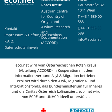
Rotes Kreuz
Hauptstraße 32,
1041 Wien
Austrian Centre
for Country of
T
+43 1 589 00
Origin and
583
Asylum Research
F
+43 1 589 00
Kontakt
and
589
Impressum & Haftungsausschluss
Documentation
info@ecoi.net
F.A.Q.
(ACCORD)
Datenschutzhinweis
ecoi.net wird vom Österreichischen Roten Kreuz
(Abteilung ACCORD) in Kooperation mit dem
Informationsverbund Asyl & Migration betrieben.
ecoi.net wird durch den Asyl-, Migrations- und
Integrationsfonds, das Bundesministerium für Inneres
und die Caritas Österreich kofinanziert. ecoi.net wird
von ECRE und UNHCR ideell unterstützt.