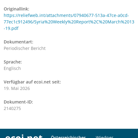
Originallink:
https://reliefweb.int/attachments/07940677-513a-47ce-a0cd-
77ec1c912496/Syria%20Weekly%20Report%2C%20March%2013
-19.pdf
Dokumentart:
Periodischer Bericht
Sprache:
Englisch
Verfügbar auf ecoi.net seit:
19. Mai 2026
Dokument-ID:
2140275
Österreichisches
Wiedner