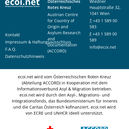
Österreichisches
Wiedner
Rotes Kreuz
Hauptstraße 32,
1041 Wien
Austrian Centre
for Country of
T
+43 1 589 00
Origin and
583
Asylum Research
F
+43 1 589 00
Kontakt
and
589
Impressum & Haftungsausschluss
Documentation
info@ecoi.net
F.A.Q.
(ACCORD)
Datenschutzhinweis
ecoi.net wird vom Österreichischen Roten Kreuz
(Abteilung ACCORD) in Kooperation mit dem
Informationsverbund Asyl & Migration betrieben.
ecoi.net wird durch den Asyl-, Migrations- und
Integrationsfonds, das Bundesministerium für Inneres
und die Caritas Österreich kofinanziert. ecoi.net wird
von ECRE und UNHCR ideell unterstützt.