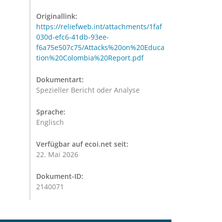
Originallink:
https://reliefweb.int/attachments/1faf
030d-efc6-41db-93ee-
f6a75e507c75/Attacks%20on%20Educa
tion%20Colombia%20Report.pdf
Dokumentart:
Spezieller Bericht oder Analyse
Sprache:
Englisch
Verfügbar auf ecoi.net seit:
22. Mai 2026
Dokument-ID:
2140071