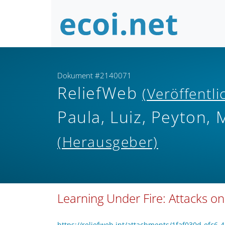
Dokument #2140071
ReliefWeb
(Veröffentl
Paula, Luiz, Peyton,
(Herausgeber)
Learning Under Fire: Attacks o
https://reliefweb.int/attachments/1faf030d-efc6-