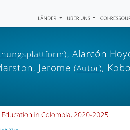
LÄNDER
ÜBER UNS
COI-RESSO
, Alarcón Hoy
ichungsplattform)
 Marston, Jerome
, Kob
(Autor)
n Education in Colombia, 2020-2025
41db-93ee-