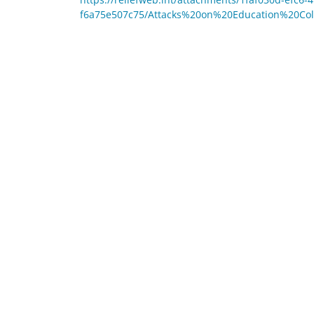
f6a75e507c75/Attacks%20on%20Education%20Co