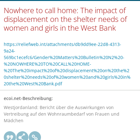
Nowhere to call home: The impact of
displacement on the shelter needs of
women and girls in the West Bank
https://reliefweb.int/attachments/db9dd9ee-22d8-4313-
9a24-
569bc1ecefc6/Gender%20Matters%20Bulletin%20N2%20-
%20NOWHERE%20TO%20CALL%20HOME-
%20The%20impact%20of%20displacement%20on%20the%2
0shelter%20needs%20of%20women%20and%20girls%20in%
20the%20West%20Bank.pdf
ecoi.net-Beschreibung:
Westjordanland: Bericht über die Auswirkungen von
Vertreibung auf den Wohnraumbedarf von Frauen und
Mädchen