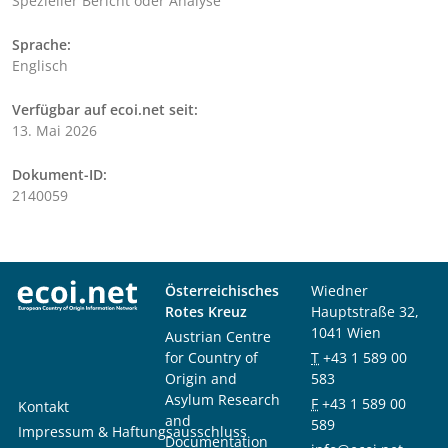
Spezieller Bericht oder Analyse
Sprache:
Englisch
Verfügbar auf ecoi.net seit:
13. Mai 2026
Dokument-ID:
2140059
Österreichisches
Wiedner
Rotes Kreuz
Hauptstraße 32,
1041 Wien
Austrian Centre
for Country of
T
+43 1 589 00
Origin and
583
Asylum Research
F
+43 1 589 00
Kontakt
and
589
Impressum & Haftungsausschluss
Documentation