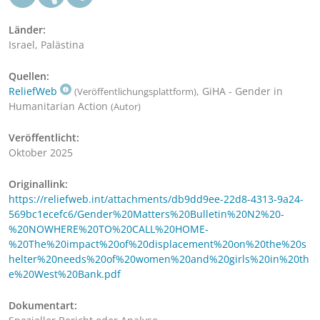
Länder:
Israel, Palästina
Quellen:
ReliefWeb
, GiHA - Gender in
(Veröffentlichungsplattform)
Humanitarian Action
(Autor)
Veröffentlicht:
Oktober 2025
Originallink:
https://reliefweb.int/attachments/db9dd9ee-22d8-4313-9a24-
569bc1ecefc6/Gender%20Matters%20Bulletin%20N2%20-
%20NOWHERE%20TO%20CALL%20HOME-
%20The%20impact%20of%20displacement%20on%20the%20s
helter%20needs%20of%20women%20and%20girls%20in%20th
e%20West%20Bank.pdf
Dokumentart: