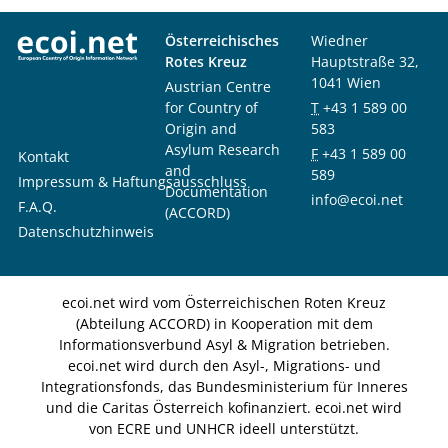
Österreichisches
Wiedner
Rotes Kreuz
Hauptstraße 32,
1041 Wien
Austrian Centre
for Country of
T
+43 1 589 00
Origin and
583
Asylum Research
F
+43 1 589 00
Kontakt
and
589
Impressum & Haftungsausschluss
Documentation
info@ecoi.net
F.A.Q.
(ACCORD)
Datenschutzhinweis
ecoi.net wird vom Österreichischen Roten Kreuz
(Abteilung ACCORD) in Kooperation mit dem
Informationsverbund Asyl & Migration betrieben.
ecoi.net wird durch den Asyl-, Migrations- und
Integrationsfonds, das Bundesministerium für Inneres
und die Caritas Österreich kofinanziert. ecoi.net wird
von ECRE und UNHCR ideell unterstützt.