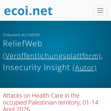
Dokument #2140039
ReliefWeb
,
(Veröffentlichungsplattform)
Insecurity Insight
(Autor)
Attacks on Health Care in the
occupied Palestinian territory; 01-14
April 2026