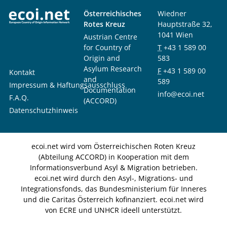
Österreichisches
Wiedner
Rotes Kreuz
Hauptstraße 32,
1041 Wien
Austrian Centre
for Country of
T
+43 1 589 00
Origin and
583
Asylum Research
F
+43 1 589 00
Kontakt
and
589
Impressum & Haftungsausschluss
Documentation
info@ecoi.net
F.A.Q.
(ACCORD)
Datenschutzhinweis
ecoi.net wird vom Österreichischen Roten Kreuz
(Abteilung ACCORD) in Kooperation mit dem
Informationsverbund Asyl & Migration betrieben.
ecoi.net wird durch den Asyl-, Migrations- und
Integrationsfonds, das Bundesministerium für Inneres
und die Caritas Österreich kofinanziert. ecoi.net wird
von ECRE und UNHCR ideell unterstützt.