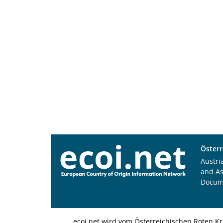
Österr
Austri
and A
Docum
ecoi.net wird vom Österreichischen Roten Kr