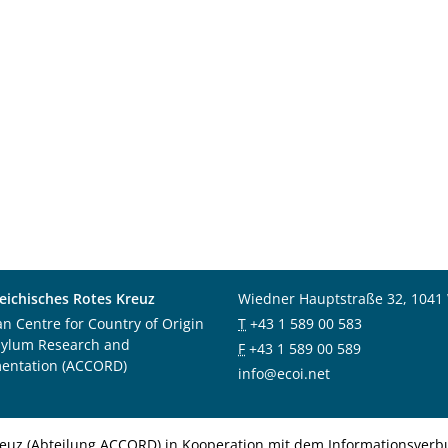
eichisches Rotes Kreuz
Wiedner Hauptstraße 32, 1041
an Centre for Country of Origin
T
+43 1 589 00 583
sylum Research and
F
+43 1 589 00 589
entation (ACCORD)
info@ecoi.net
euz (Abteilung ACCORD) in Kooperation mit dem Informationsverbu