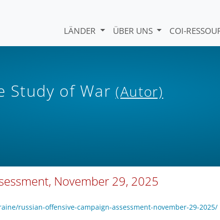
LÄNDER
ÜBER UNS
COI-RESSO
he Study of War
(Autor)
ssessment, November 29, 2025
kraine/russian-offensive-campaign-assessment-november-29-2025/