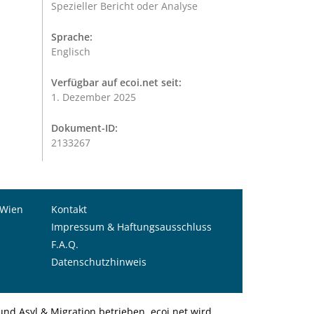
Spezieller Bericht oder Analyse
Sprache:
Englisch
Verfügbar auf ecoi.net seit:
1. Dezember 2025
Dokument-ID:
2133267
 Wien
Kontakt
Impressum & Haftungsausschluss
F.A.Q.
Datenschutzhinweis
nd Asyl & Migration betrieben. ecoi.net wird