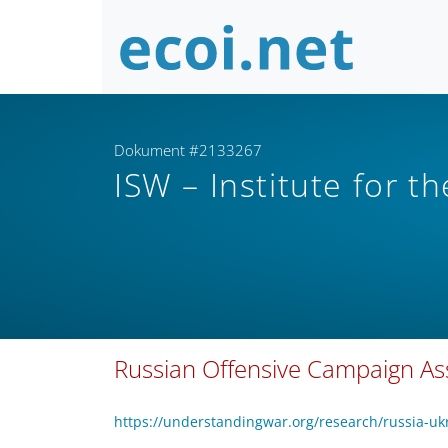
Dokument #2133267
ISW – Institute for t
Russian Offensive Campaign A
https://understandingwar.org/research/russia-u