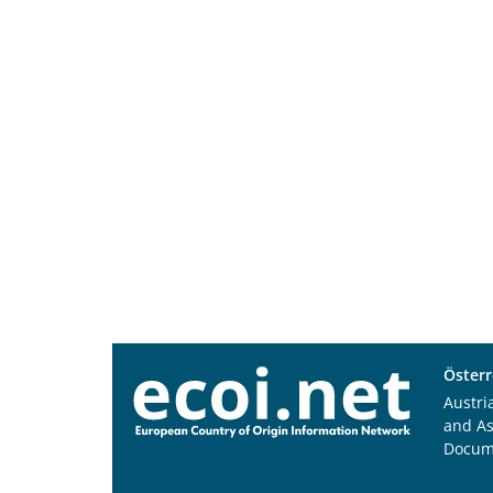
Österr
Austri
and A
Docum