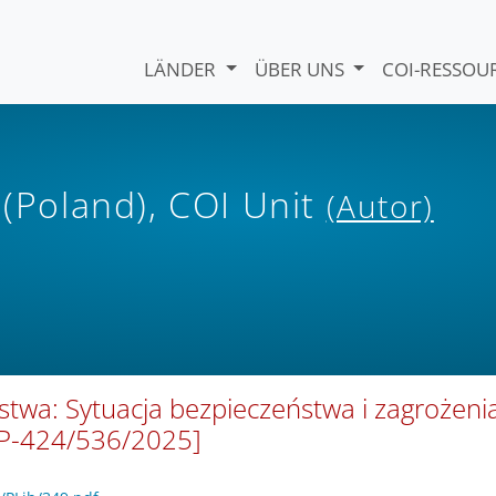
LÄNDER
ÜBER UNS
COI-RESSO
 (Poland), COI Unit
(Autor)
twa: Sytuacja bezpieczeństwa i zagrożeni
IKP-424/536/2025]