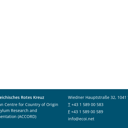
eichisches Rotes Kreuz
Wiedner Hauptstraße 32, 1041
an Centre for Country of Origin
T
+43 1 589 00 583
sylum Research and
F
+43 1 589 00 589
entation (ACCORD)
info@ecoi.net