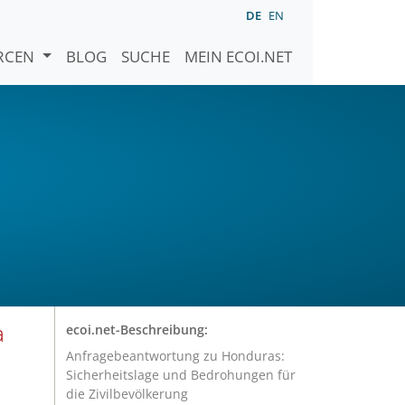
DE
EN
URCEN
BLOG
SUCHE
MEIN ECOI.NET
a
ecoi.net-Beschreibung:
Anfragebeantwortung zu Honduras:
Sicherheitslage und Bedrohungen für
die Zivilbevölkerung