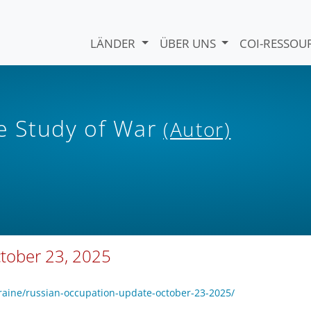
LÄNDER
ÜBER UNS
COI-RESSO
he Study of War
(Autor)
tober 23, 2025
raine/russian-occupation-update-october-23-2025/