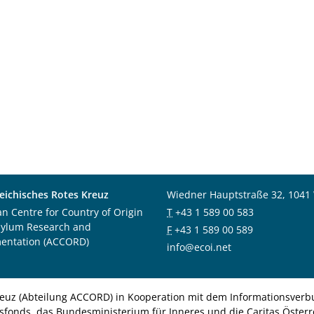
eichisches Rotes Kreuz
Wiedner Hauptstraße 32, 1041
an Centre for Country of Origin
T
+43 1 589 00 583
sylum Research and
F
+43 1 589 00 589
entation (ACCORD)
info@ecoi.net
euz (Abteilung ACCORD) in Kooperation mit dem Informationsverbu
nsfonds, das Bundesministerium für Inneres und die Caritas Österre