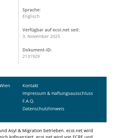
Sprache:
Englisch
Verfügbar auf ecoi.net seit:
3. November 2025
Dokument-ID:
2131929
 Wien
Kontakt
Impressum & Haftungsausschluss
F.A.Q.
Datenschutzhinweis
nd Asyl & Migration betrieben. ecoi.net wird
ich kofinanziert. ecoi.net wird von ECRE und