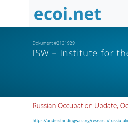
Dokument #2131929
ISW – Institute for t
Russian Occupation Update, Oc
https://understandingwar.org/research/russia-uk