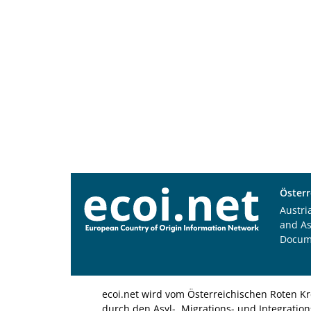
Österr
Austri
and A
Docum
ecoi.net wird vom Österreichischen Roten Kr
durch den Asyl-, Migrations- und Integratio