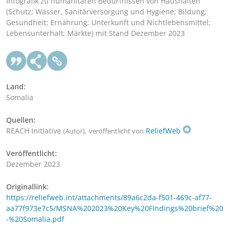
Infografik zu humanitären Bedürfnissen von Haushalten
(Schutz; Wasser, Sanitärversorgung und Hygiene; Bildung;
Gesundheit; Ernährung; Unterkunft und Nichtlebensmittel;
Lebensunterhalt; Märkte) mit Stand Dezember 2023
Land:
Somalia
Quellen:
REACH Initiative
,
ReliefWeb
(Autor)
veröffentlicht von
Veröffentlicht:
Dezember 2023
Originallink:
https://reliefweb.int/attachments/89a6c2da-f501-469c-af77-
aa77f973e7c5/MSNA%202023%20Key%20Findings%20brief%20
-%20Somalia.pdf