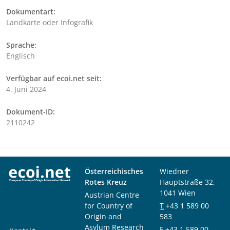
Dokumentart:
Landkarte oder Infografik
Sprache:
Englisch
Verfügbar auf ecoi.net seit:
4. Juni 2024
Dokument-ID:
2110242
Österreichisches
Wiedner
Rotes Kreuz
Hauptstraße 32,
1041 Wien
Austrian Centre
for Country of
T
+43 1 589 00
Origin and
583
Asylum Research
F
+43 1 589 00