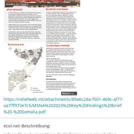
https://reliefweb.int/attachments/89a6c2da-f501-469c-af77-
aa77f973e7c5/MSNA%202023%20Key%20Findings%20brief
%20-%20Somalia.pdf
ecoi.net-Beschreibung: