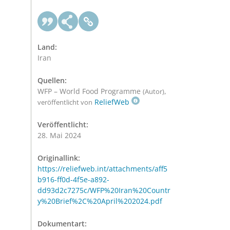
Land:
Iran
Quellen:
WFP – World Food Programme
,
(Autor)
ReliefWeb
veröffentlicht von
Veröffentlicht:
28. Mai 2024
Originallink:
https://reliefweb.int/attachments/aff5
b916-ff0d-4f5e-a892-
dd93d2c7275c/WFP%20Iran%20Countr
y%20Brief%2C%20April%202024.pdf
Dokumentart: