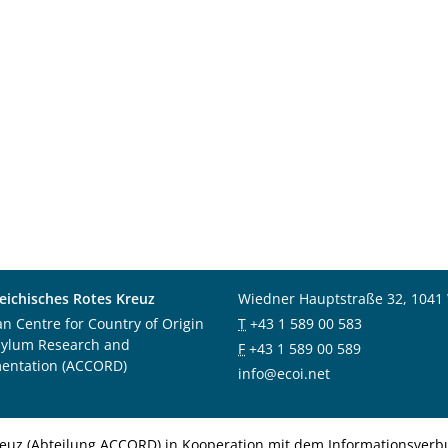
eichisches Rotes Kreuz
Wiedner Hauptstraße 32, 1041
an Centre for Country of Origin
T
+43 1 589 00 583
sylum Research and
F
+43 1 589 00 589
entation (ACCORD)
info@ecoi.net
euz (Abteilung ACCORD) in Kooperation mit dem Informationsverbu