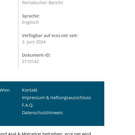
Periodischer Bericht
Sprache:
Englisch
Verfügbar auf ecoi.net seit:
3. Juni 2024
Dokument-ID:
2110142
 Wien
Kontakt
Impressum & Haftungsausschluss
F.A.Q.
Datenschutzhinweis
nd Asyl & Migration betrieben. ecoi.net wird