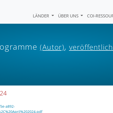
LÄNDER
ÜBER UNS
COI-RESSO
Programme
,
(Autor)
veröffentlich
024
f5e-a892-
%2C%20April%202024.pdf