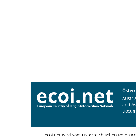
Österr
Austri
and A
Docum
ecoi.net wird vom Österreichischen Roten Kr