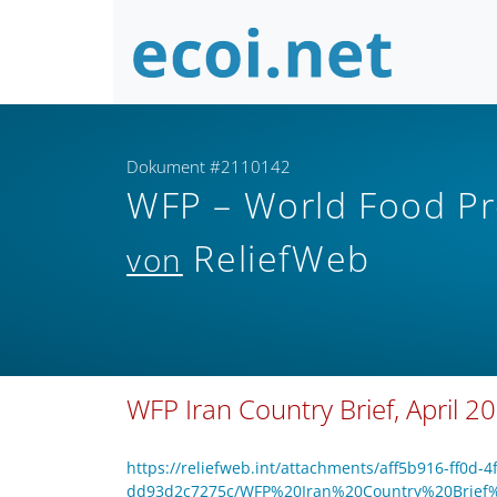
Dokument #2110142
WFP – World Food 
ReliefWeb
von
WFP Iran Country Brief, April 2
https://reliefweb.int/attachments/aff5b916-ff0d-4
dd93d2c7275c/WFP%20Iran%20Country%20Brief