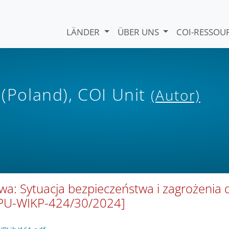
LÄNDER
ÜBER UNS
COI-RESSO
 (Poland), COI Unit
(Autor)
wa: Sytuacja bezpieczeństwa i zagrożenia 
 [DPU-WIKP-424/30/2024]