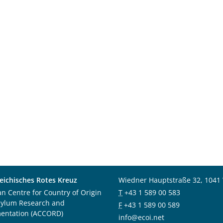
eichisches Rotes Kreuz
Wiedner Hauptstraße 32, 1041
an Centre for Country of Origin
T
+43 1 589 00 583
sylum Research and
F
+43 1 589 00 589
entation (ACCORD)
info@ecoi.net