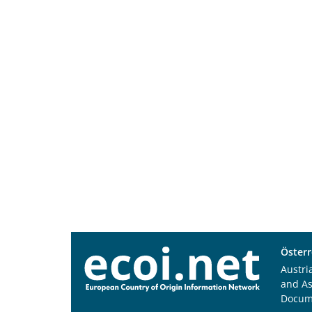
Österr
Austri
and A
Docum