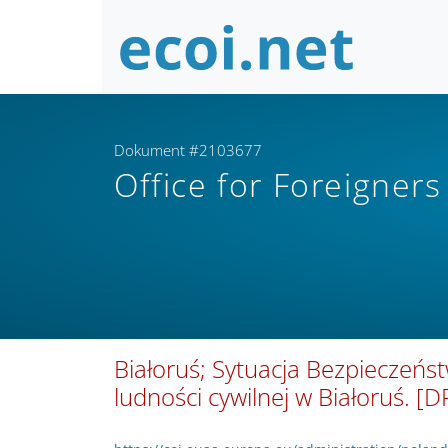
Dokument #2103677
Office for Foreigners
Białoruś; Sytuacja Bezpieczeńst
ludności cywilnej w Białoruś.