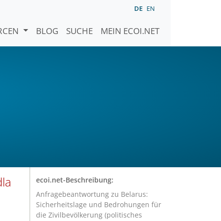
DE
EN
URCEN
BLOG
SUCHE
MEIN ECOI.NET
dla
ecoi.net-Beschreibung:
Anfragebeantwortung zu Belarus:
Sicherheitslage und Bedrohungen für
die Zivilbevölkerung (politisches