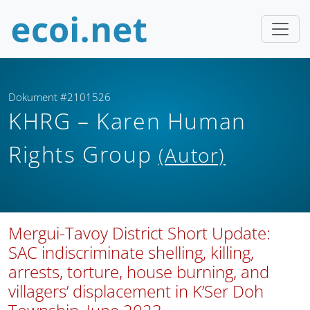
Dokument #2101526
KHRG – Karen Human
Rights Group
(Autor)
Mergui-Tavoy District Short Update:
SAC indiscriminate shelling, killing,
arrests, torture, house burning, and
villagers’ displacement in K’Ser Doh