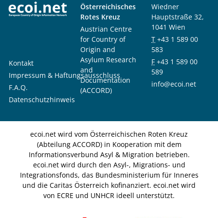
Österreichisches
Wiedner
Rotes Kreuz
Hauptstraße 32,
1041 Wien
Austrian Centre
for Country of
T
+43 1 589 00
Origin and
583
Asylum Research
F
+43 1 589 00
Kontakt
and
589
Impressum & Haftungsausschluss
Documentation
info@ecoi.net
F.A.Q.
(ACCORD)
Datenschutzhinweis
ecoi.net wird vom Österreichischen Roten Kreuz
(Abteilung ACCORD) in Kooperation mit dem
Informationsverbund Asyl & Migration betrieben.
ecoi.net wird durch den Asyl-, Migrations- und
Integrationsfonds, das Bundesministerium für Inneres
und die Caritas Österreich kofinanziert. ecoi.net wird
von ECRE und UNHCR ideell unterstützt.