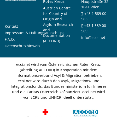
Rotes Kreuz
Hauptstraße 32,
1041 Wien
Austrian Centre
for Country of
T
+43 1 589 00
Origin and
583
Asylum Research
F
+43 1 589 00
Kontakt
and
589
Impressum & Haftungsausschluss
Documentation
info@ecoi.net
F.A.Q.
(ACCORD)
Datenschutzhinweis
ecoi.net wird vom Österreichischen Roten Kreuz
(Abteilung ACCORD) in Kooperation mit dem
Informationsverbund Asyl & Migration betrieben.
ecoi.net wird durch den Asyl-, Migrations- und
Integrationsfonds, das Bundesministerium für Inneres
und die Caritas Österreich kofinanziert. ecoi.net wird
von ECRE und UNHCR ideell unterstützt.