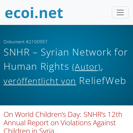
Dokument #2100997
SNHR – Syrian Network for
Human Rights
,
(Autor)
ReliefWeb
veröffentlicht von
On World Children’s Day: SNHR’s 12th
Annual Report on Violations Against
Children in Syria