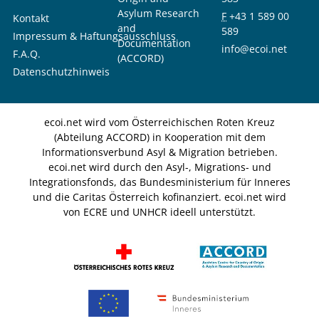
Asylum Research
F
+43 1 589 00
Kontakt
and
589
Impressum & Haftungsausschluss
Documentation
info@ecoi.net
F.A.Q.
(ACCORD)
Datenschutzhinweis
ecoi.net wird vom Österreichischen Roten Kreuz
(Abteilung ACCORD) in Kooperation mit dem
Informationsverbund Asyl & Migration betrieben.
ecoi.net wird durch den Asyl-, Migrations- und
Integrationsfonds, das Bundesministerium für Inneres
und die Caritas Österreich kofinanziert. ecoi.net wird
von ECRE und UNHCR ideell unterstützt.