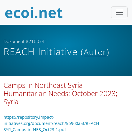
Dokument #2100741
REACH Initiative
(Autor)
Camps in Northeast Syria -
Humanitarian Needs; October 2023;
Syria
https://repository.impact-
initiatives.org/document/reach/5b900a5f/REACH-
SYR_Camps-in-NES_Oct23-1.pdf