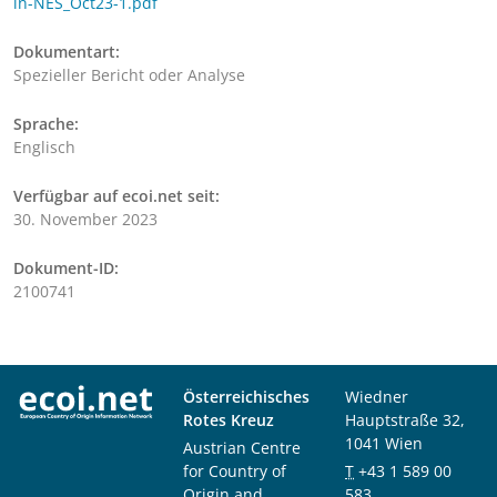
in-NES_Oct23-1.pdf
Dokumentart:
Spezieller Bericht oder Analyse
Sprache:
Englisch
Verfügbar auf ecoi.net seit:
30. November 2023
Dokument-ID:
2100741
Österreichisches
Wiedner
Rotes Kreuz
Hauptstraße 32,
1041 Wien
Austrian Centre
for Country of
T
+43 1 589 00
Origin and
583