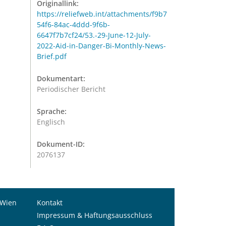
Originallink:
https://reliefweb.int/attachments/f9b7
54f6-84ac-4ddd-9f6b-
6647f7b7cf24/53.-29-June-12-July-
2022-Aid-in-Danger-Bi-Monthly-News-
Brief.pdf
Dokumentart:
Periodischer Bericht
Sprache:
Englisch
Dokument-ID:
2076137
 Wien
Kontakt
Impressum & Haftungsausschluss