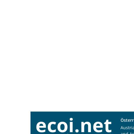
Österr
Austri
and A