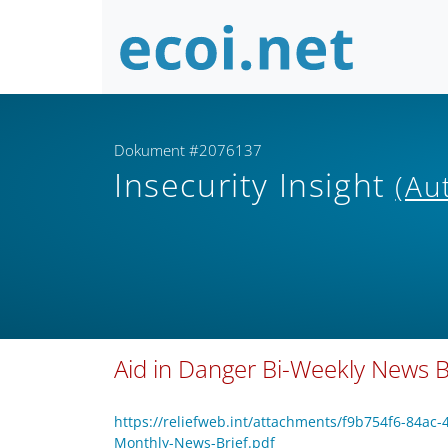
Dokument #2076137
Insecurity Insight
(Au
Aid in Danger Bi-Weekly News Br
https://reliefweb.int/attachments/f9b754f6-84ac-
Monthly-News-Brief.pdf