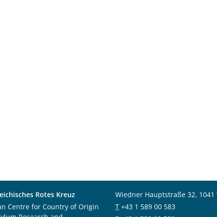
eichisches Rotes Kreuz
Wiedner Hauptstraße 32, 1041
an Centre for Country of Origin
T
+43 1 589 00 583
sylum Research and