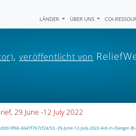
LÄNDER
ÜBER UNS
COI-RESSO
,
ReliefW
tor)
veröffentlicht von
ief, 29 June -12 July 2022
4ddd-9f6b-6647f7b7cf24/53.-29-June-12-July-2022-Aid-in-Danger-Bi