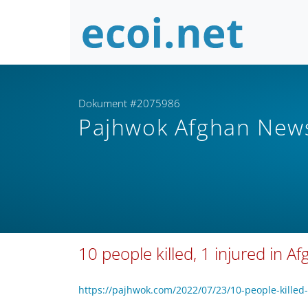
Dokument #2075986
Pajhwok Afghan Ne
10 people killed, 1 injured in A
https://pajhwok.com/2022/07/23/10-people-killed-