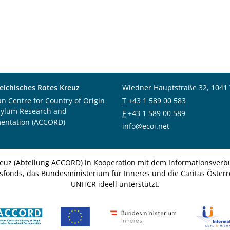
eichisches Rotes Kreuz
Wiedner Hauptstraße 32, 1041
an Centre for Country of Origin
T
+43 1 589 00 583
sylum Research and
F
+43 1 589 00 589
entation (ACCORD)
info@ecoi.net
euz (Abteilung ACCORD) in Kooperation mit dem Informationsverbu
nsfonds, das Bundesministerium für Inneres und die Caritas Österre
UNHCR ideell unterstützt.