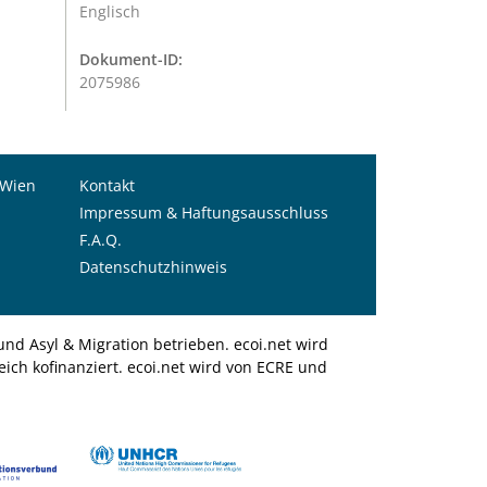
Englisch
Dokument-ID:
2075986
 Wien
Kontakt
Impressum & Haftungsausschluss
F.A.Q.
Datenschutzhinweis
nd Asyl & Migration betrieben. ecoi.net wird
ich kofinanziert. ecoi.net wird von ECRE und