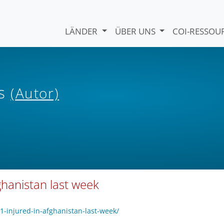
LÄNDER
ÜBER UNS
COI-RESSO
ws
(Autor)
fghanistan last week
1-injured-in-afghanistan-last-week/