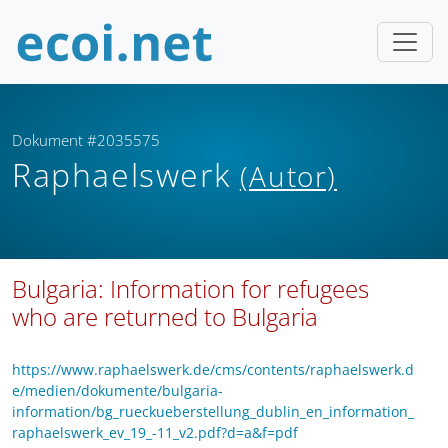
Dokument #2035575
Raphaelswerk
(Autor)
Bulgaria: Information for refugees
who are returned to Bulgaria
https://www.raphaelswerk.de/cms/contents/raphaelswerk.d
e/medien/dokumente/bulgaria-
information/bg_rueckueberstellung_dublin_en_information_
raphaelswerk_ev_19_-11_v2.pdf?d=a&f=pdf