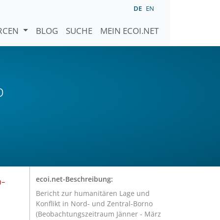
DE
EN
URCEN
BLOG
SUCHE
MEIN ECOI.NET
b
-
ecoi.net-Beschreibung:
Bericht zur humanitären Lage und
Konflikt in Nord- und Zentral-Borno
(Beobachtungszeitraum Jänner - März