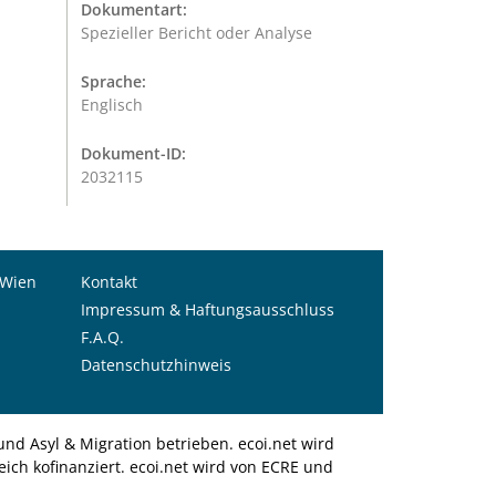
Dokumentart:
Spezieller Bericht oder Analyse
Sprache:
Englisch
Dokument-ID:
2032115
 Wien
Kontakt
Impressum & Haftungsausschluss
F.A.Q.
Datenschutzhinweis
nd Asyl & Migration betrieben. ecoi.net wird
ich kofinanziert. ecoi.net wird von ECRE und