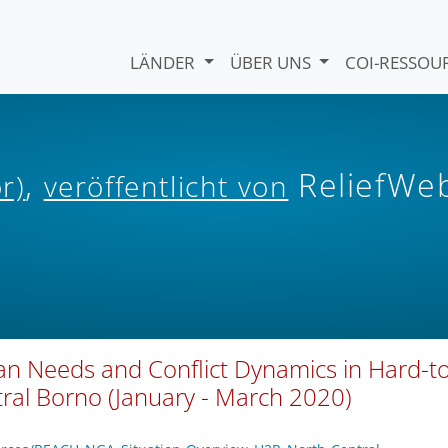
LÄNDER
ÜBER UNS
COI-RESSO
,
ReliefWe
r)
veröffentlicht von
an Needs and Conflict Dynamics in Hard-to
ral Borno (January - March 2020)