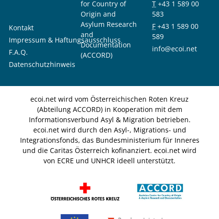
for Country of
T
+43 1 589 00
Origin and
583
Asylum Research
F
+43 1 589 00
Kontakt
and
589
Impressum & Haftungsausschluss
Documentation
info@ecoi.net
F.A.Q.
(ACCORD)
Datenschutzhinweis
ecoi.net wird vom Österreichischen Roten Kreuz
(Abteilung ACCORD) in Kooperation mit dem
Informationsverbund Asyl & Migration betrieben.
ecoi.net wird durch den Asyl-, Migrations- und
Integrationsfonds, das Bundesministerium für Inneres
und die Caritas Österreich kofinanziert. ecoi.net wird
von ECRE und UNHCR ideell unterstützt.