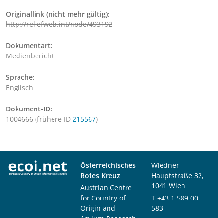
Originallink (nicht mehr gültig):
http://reliefweb.int/node/493192
Dokumentart:
Medienbericht
Sprache:
Englisch
Dokument-ID:
1004666 (frühere ID
215567
)
Österreichisches
Wiedner
Rotes Kreuz
Hauptstraße 32,
1041 Wien
Austrian Centre
for Country of
T
+43 1 589 00
Origin and
583