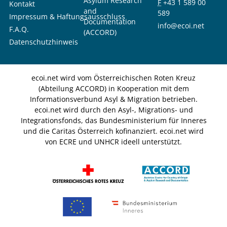
Asylum Research
F
+43 1 589 00
Kontakt
and
589
Impressum & Haftungsausschluss
Documentation
info@ecoi.net
F.A.Q.
(ACCORD)
Datenschutzhinweis
ecoi.net wird vom Österreichischen Roten Kreuz
(Abteilung ACCORD) in Kooperation mit dem
Informationsverbund Asyl & Migration betrieben.
ecoi.net wird durch den Asyl-, Migrations- und
Integrationsfonds, das Bundesministerium für Inneres
und die Caritas Österreich kofinanziert. ecoi.net wird
von ECRE und UNHCR ideell unterstützt.