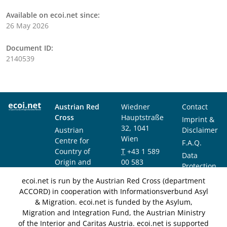
Available on ecoi.net since:
26 May 2026
Document ID:
2140539
Austrian Red
Wiedner
Contact
Cross
Hauptstraße
Imprint &
32, 1041
Austrian
Disclaimer
Wien
Centre for
F.A.Q.
Country of
T
+43 1 589
Data
Origin and
00 583
Protection
Asylum
F
+43 1 589
Notice
ecoi.net is run by the Austrian Red Cross (department
Research and
00 589
ACCORD) in cooperation with Informationsverbund Asyl
Documentation
info@ecoi.net
& Migration. ecoi.net is funded by the Asylum,
(ACCORD)
Migration and Integration Fund, the Austrian Ministry
of the Interior and Caritas Austria. ecoi.net is supported