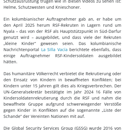
Schutzausrüstung trugen wie in diesen Videos zu sehen ist:
Helme, Schutzwesten und Knieschoner.
Ein kolumbianischer Auftragnehmer gab an, er habe um
den April 2025 herum RSF-Rekruten in Lagern rund um
Nyala – das von der RSF als Hauptstützpunkt in Süd-Darfur
genutzt wird – ausgebildet, und dass viele der Rekruten
„kleine Kinder“ gewesen seien. Das kolumbianische
Nachrichtenportal
La Silla Vacía
berichtete ebenfalls, dass
einige Auftragnehmer RSF-Kindersoldaten ausgebildet
hätten.
Das humanitäre Völkerrecht verbietet die Rekrutierung oder
den Einsatz von Kindern in bewaffneten Konflikten; bei
Kindern unter 15 Jahren gilt dies als Kriegsverbrechen. Der
UN-Generalsekretär bestätigte im Jahr 2024 16 Fälle von
Kindersoldatenrekrutierung durch die RSF und nahm die
bewaffnete Gruppe aufgrund schwerwiegender Verstöße
gegen Kinder in Konflikten auf die sogenannte „Liste der
Schande“ der Vereinten Nationen mit auf.
Die Global Security Services Group (GSSG) wurde 2016 von