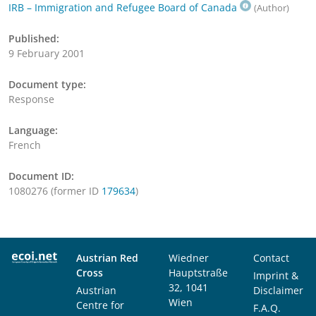
IRB – Immigration and Refugee Board of Canada
(Author)
Published:
9 February 2001
Document type:
Response
Language:
French
Document ID:
1080276 (former ID
179634
)
Austrian Red
Wiedner
Contact
Cross
Hauptstraße
Imprint &
32, 1041
Austrian
Disclaimer
Wien
Centre for
F.A.Q.