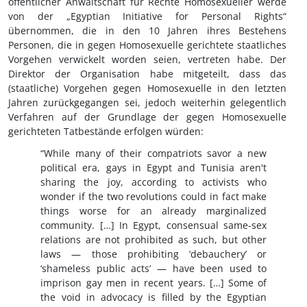
öffentlicher Anwaltschaft für Rechte Homosexueller werde
von der „Egyptian Initiative for Personal Rights“
übernommen, die in den 10 Jahren ihres Bestehens
Personen, die in gegen Homosexuelle gerichtete staatliches
Vorgehen verwickelt worden seien, vertreten habe. Der
Direktor der Organisation habe mitgeteilt, dass das
(staatliche) Vorgehen gegen Homosexuelle in den letzten
Jahren zurückgegangen sei, jedoch weiterhin gelegentlich
Verfahren auf der Grundlage der gegen Homosexuelle
gerichteten Tatbestände erfolgen würden:
“While many of their compatriots savor a new
political era, gays in Egypt and Tunisia aren't
sharing the joy, according to activists who
wonder if the two revolutions could in fact make
things worse for an already marginalized
community. […] In Egypt, consensual same-sex
relations are not prohibited as such, but other
laws — those prohibiting ‘debauchery’ or
‘shameless public acts’ — have been used to
imprison gay men in recent years. […] Some of
the void in advocacy is filled by the Egyptian