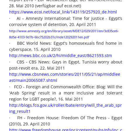
28. Mai 2010 (verfügbar auf ecoi.net)
https://www.ecoi.net/local_link/143119/257920_de.html
·
AI – Amnesty International: Time for justice - Egypt’s
corrosive system of detention, 20. April 2011
http://www.amnesty.org/en/library/asset/MDE12/029/2011/en/3c835ce6-
8d5e-4103-9d7b-6bc75202b31c/mde120292011en.pdf
·
BBC World News: Egypt's homosexuals find home in
cyberspace, 15. April 2010
http://news.bbc.co.uk/2/hi/middle_east/8621593.stm
·
CBS - CBS News: Gays in Egypt, Tunisia worry about
post-revolt era, 22. Mai 2011
http://www.cbsnews.com/stories/2011/05/21/ap/middlee
ast/main20065087.shtml
·
FCO - Foreign and Commonwealth Office: Blog: Will the
'Arab Spring' result in a more inclusive and tolerant
region for LGBT people?, 16. Mai 2011
http://blogs.fco.gov.uk/roller/bate/entry/will_the_arab_spr
ing_result1
·
FH - Freedom House: Freedom Of The Press - Egypt
(2010), 29. April 2010
http://www.freedomhouse.org/inc/content/pubs/pfs/inc_c