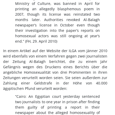
Ministry of Culture, was banned in April for
printing an allegedly blasphemous poem in
2007, though its license was reinstated two
months later. Authorities revoked Al-Balagh
newspaper’s license in October even though
their investigation into the paper’s reports on
homosexual actors was still ongoing at year’s
end.” (FH, 29. April 2010)
In einem Artikel auf der Website der ILGA vom Jänner 2010
wird ebenfalls von einem Verfahren gegen zwei Journalisten
der Zeitung Al-Balagh berichtet, die zu einem Jahr
Gefängnis wegen des Druckens eines Berichts über die
angebliche Homosexualität von drei Prominenten in ihren
Zeitungen verurteilt worden seien. Sie seien außerdem zur
Zahlung einer Geldstrafe in der Höhe von 40.000
ägyptischen Pfund verurteilt worden:
“Cairo: An Egyptian court yesterday sentenced
two journalists to one year in prison after finding
them guilty of printing a report in their
newspaper about the alleged homosexuality of