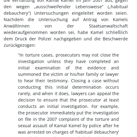
die Verhaftung von Kamal Kamel im Jahr 2007 aus, gegen
den wegen „ausschweifender Lebensweise“ („habitual
debauchery“) Untersuchungen eingeleitet worden seien.
Nachdem die Untersuchung auf Antrag von Kamels
AnwältInnen von der Staatsanwaltschaft
wiederaufgenommen worden sei, habe Kamel schließlich
dem Druck der Polizei nachgegeben und die Beschwerde
zurückgezogen:
“In torture cases, prosecutors may not close the
investigation unless they have completed an
initial examination of the evidence and
summoned the victim or his/her family or lawyer
to hear their testimony. Closing a case without
conducting this initial determination occurs
rarely, and when it does, lawyers can appeal the
decision to ensure that the prosecutor at least
conducts an initial investigation. For example,
the prosecutor immediately put the investigation
on file in the 2007 complaint of the torture and
sexual assault of Kamal Kamel by police after he
was arrested on charges of ‘habitual debauchery’