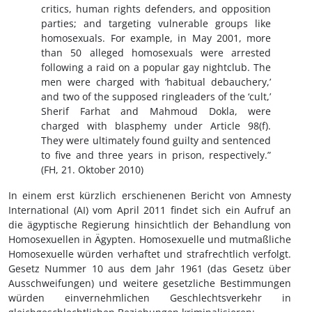
critics, human rights defenders, and opposition
parties; and targeting vulnerable groups like
homosexuals. For example, in May 2001, more
than 50 alleged homosexuals were arrested
following a raid on a popular gay nightclub. The
men were charged with ‘habitual debauchery,’
and two of the supposed ringleaders of the ‘cult,’
Sherif Farhat and Mahmoud Dokla, were
charged with blasphemy under Article 98(f).
They were ultimately found guilty and sentenced
to five and three years in prison, respectively.”
(FH, 21. Oktober 2010)
In einem erst kürzlich erschienenen Bericht von Amnesty
International (AI) vom April 2011 findet sich ein Aufruf an
die ägyptische Regierung hinsichtlich der Behandlung von
Homosexuellen in Ägypten. Homosexuelle und mutmaßliche
Homosexuelle würden verhaftet und strafrechtlich verfolgt.
Gesetz Nummer 10 aus dem Jahr 1961 (das Gesetz über
Ausschweifungen) und weitere gesetzliche Bestimmungen
würden einvernehmlichen Geschlechtsverkehr in