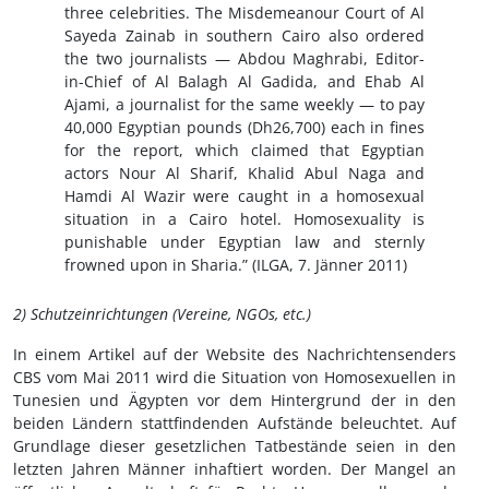
three celebrities. The Misdemeanour Court of Al
Sayeda Zainab in southern Cairo also ordered
the two journalists — Abdou Maghrabi, Editor-
in-Chief of Al Balagh Al Gadida, and Ehab Al
Ajami, a journalist for the same weekly — to pay
40,000 Egyptian pounds (Dh26,700) each in fines
for the report, which claimed that Egyptian
actors Nour Al Sharif, Khalid Abul Naga and
Hamdi Al Wazir were caught in a homosexual
situation in a Cairo hotel. Homosexuality is
punishable under Egyptian law and sternly
frowned upon in Sharia.” (ILGA, 7. Jänner 2011)
2) Schutzeinrichtungen (Vereine, NGOs, etc.)
In einem Artikel auf der Website des Nachrichtensenders
CBS vom Mai 2011 wird die Situation von Homosexuellen in
Tunesien und Ägypten vor dem Hintergrund der in den
beiden Ländern stattfindenden Aufstände beleuchtet. Auf
Grundlage dieser gesetzlichen Tatbestände seien in den
letzten Jahren Männer inhaftiert worden. Der Mangel an