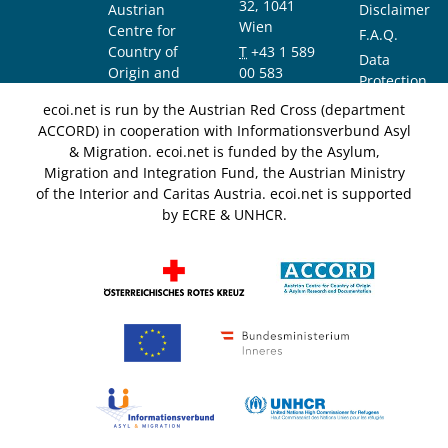
32, 1041
Austrian
Disclaimer
Wien
Centre for
F.A.Q.
Country of
T
+43 1 589
Data
Origin and
00 583
Protection
Asylum
F
+43 1 589
Notice
ecoi.net is run by the Austrian Red Cross (department
Research and
00 589
ACCORD) in cooperation with Informationsverbund Asyl
Documentation
info@ecoi.net
& Migration. ecoi.net is funded by the Asylum,
(ACCORD)
Migration and Integration Fund, the Austrian Ministry
of the Interior and Caritas Austria. ecoi.net is supported
by ECRE & UNHCR.