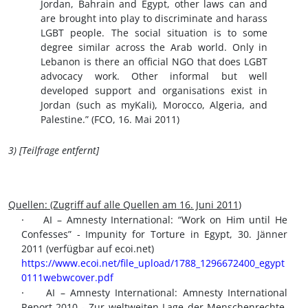
Jordan, Bahrain and Egypt, other laws can and
are brought into play to discriminate and harass
LGBT people. The social situation is to some
degree similar across the Arab world. Only in
Lebanon is there an official NGO that does LGBT
advocacy work. Other informal but well
developed support and organisations exist in
Jordan (such as myKali), Morocco, Algeria, and
Palestine.” (FCO, 16. Mai 2011)
3) [Teilfrage entfernt]
Quellen:
(Zugriff auf alle Quellen am
16. Juni 2011
)
·
AI – Amnesty International: “Work on Him until He
Confesses” - Impunity for Torture in Egypt, 30. Jänner
2011 (verfügbar auf ecoi.net)
https://www.ecoi.net/file_upload/1788_1296672400_egypt
0111webwcover.pdf
·
AI – Amnesty International: Amnesty International
Report 2010 - Zur weltweiten Lage der Menschenrechte,