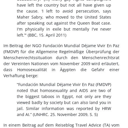
have left the country but not all have given up
the cause. ‘I left to avoid persecution, says
Maher Sabry, who moved to the United States
after speaking out against the Queen Boat case.
I'm physically in exile but mentally I've never
left.’" (BBC, 15. April 2011)
Im Beitrag der NGO Fundación Mundial Déjame Vivir En Paz
(FMDVP) für die Allgemeine Regelmäßige Überprüfung der
Menschenrechtssituation durch den Menschenrechtsrat
der Vereinten Nationen vom November 2009 wird erläutert,
dass Homosexualität in Ägypten die Gefahr einer
Verhaftung berge:
“Fundación Mundial Déjame Vivir En Paz (FMDVP)
noted that homosexuality and AIDS are two of
the biggest taboos in Egypt, not only are they
viewed badly by society but can also land you in
jail. Similar information was reported by HRW
and AI.” (UNHRC. 25. November 2009, S. 5)
In einem Beitrag auf dem Reiseblog Travel Advice (TA) vom