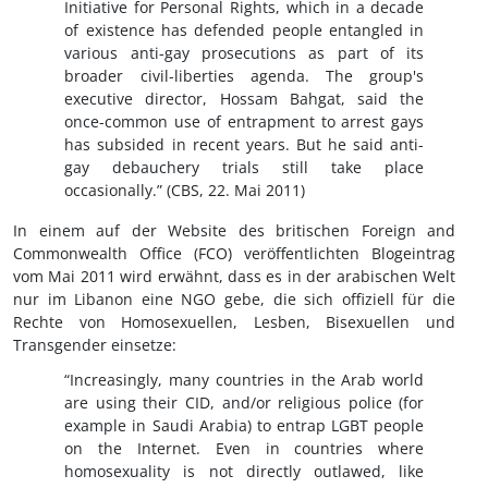
Initiative for Personal Rights, which in a decade
of existence has defended people entangled in
various anti-gay prosecutions as part of its
broader civil-liberties agenda. The group's
executive director, Hossam Bahgat, said the
once-common use of entrapment to arrest gays
has subsided in recent years. But he said anti-
gay debauchery trials still take place
occasionally.” (CBS, 22. Mai 2011)
In einem auf der Website des britischen Foreign and
Commonwealth Office (FCO) veröffentlichten Blogeintrag
vom Mai 2011 wird erwähnt, dass es in der arabischen Welt
nur im Libanon eine NGO gebe, die sich offiziell für die
Rechte von Homosexuellen, Lesben, Bisexuellen und
Transgender einsetze:
“Increasingly, many countries in the Arab world
are using their CID, and/or religious police (for
example in Saudi Arabia) to entrap LGBT people
on the Internet. Even in countries where
homosexuality is not directly outlawed, like