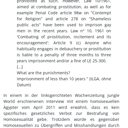
prohibited as such. However, Law 10/1961,
aimed at combating prostitution, as well as for
example Penal Code article 98w on “Contempt
for Religion” and article 278 on “Shameless
public acts” have been used to imprison gay
men in the recent years. Law n° 10, 1961 on
'Combating of prostitution, incitement and its
encouragement': Article 9 (c) Anyone who
habitually engages in debauchery or prostitution
is liable to a penalty of three months to three
years imprisonment and/or a fine of LE 25-300.
[…]
What are the punishments?
Imprisonment of less than 10 years ” (ILGA, ohne
Datum)
In einem in der linksgerichteten Wochenzeitung Jungle
World erschienenen Interview mit einem homosexuellen
Ägypter vom April 2011 wird erwähnt, dass es kein
spezifisches gesetzliches Verbot zur Bestrafung von
Homosexualität gebe. Trotzdem würde es gegenüber
Homosexuellen zu Übergriffen und Misshandlungen durch