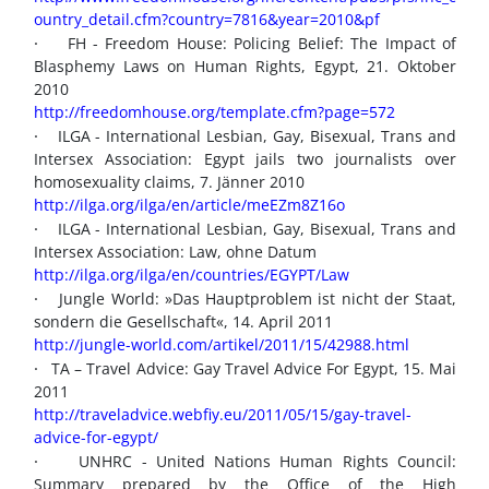
ountry_detail.cfm?country=7816&year=2010&pf
·
FH - Freedom House: Policing Belief: The Impact of
Blasphemy Laws on Human Rights, Egypt, 21. Oktober
2010
http://freedomhouse.org/template.cfm?page=572
·
ILGA - International Lesbian, Gay, Bisexual, Trans and
Intersex Association: Egypt jails two journalists over
homosexuality claims, 7. Jänner 2010
http://ilga.org/ilga/en/article/meEZm8Z16o
·
ILGA - International Lesbian, Gay, Bisexual, Trans and
Intersex Association: Law, ohne Datum
http://ilga.org/ilga/en/countries/EGYPT/Law
·
Jungle World: »Das Hauptproblem ist nicht der Staat,
sondern die Gesellschaft«, 14. April 2011
http://jungle-world.com/artikel/2011/15/42988.html
·
TA – Travel Advice: Gay Travel Advice For Egypt, 15. Mai
2011
http://traveladvice.webfiy.eu/2011/05/15/gay-travel-
advice-for-egypt/
·
UNHRC - United Nations Human Rights Council:
Summary prepared by the Office of the High