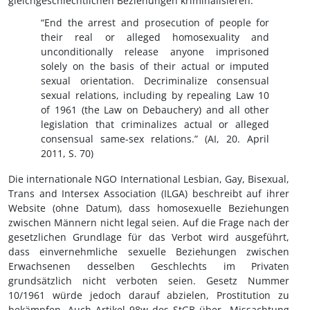
gleichgeschlechtlichen Beziehungen kriminalisieren:
“End the arrest and prosecution of people for
their real or alleged homosexuality and
unconditionally release anyone imprisoned
solely on the basis of their actual or imputed
sexual orientation. Decriminalize consensual
sexual relations, including by repealing Law 10
of 1961 (the Law on Debauchery) and all other
legislation that criminalizes actual or alleged
consensual same-sex relations.” (AI, 20. April
2011, S. 70)
Die internationale NGO International Lesbian, Gay, Bisexual,
Trans and Intersex Association (ILGA) beschreibt auf ihrer
Website (ohne Datum), dass homosexuelle Beziehungen
zwischen Männern nicht legal seien. Auf die Frage nach der
gesetzlichen Grundlage für das Verbot wird ausgeführt,
dass einvernehmliche sexuelle Beziehungen zwischen
Erwachsenen desselben Geschlechts im Privaten
grundsätzlich nicht verboten seien. Gesetz Nummer
10/1961 würde jedoch darauf abzielen, Prostitution zu
bekämpfen. Auch Artikel 98w des StGB über „Missachtung