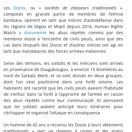
Les
Dozos
, ou «
sociétés de chasseurs traditionnels
»,
composés en grande partie de membres de l’ethnie
bambara, opèrent en tant que milices d’autodéfense dans
les régions de Ségou et Mopti depuis 2014. Human Rights
Watch
a documenté
les abus répétés commis par des
membres dozos à l’encontre de civils peuls, ainsi que des
cas dans lesquels des Dozos et d’autres milices ont agi en
tant que mandataires des forces armées maliennes.
Selon des témoins, les soldats et les miliciens sont arrivés
en provenance de Dougabougou, à environ 15 kilomètres au
nord de Sarkala Werè, et se sont divisés en deux groupes,
dont l’un s’est positionné dans une forêt voisine. Les
habitants ont raconté que les civils peuls avaient l’habitude
de s’enfuir dans la forêt à l’approche de l’armée en raison
des abus répétés contre leur communauté. Ils pensaient
que les soldats avaient anticipé leurs itinéraires pour
s’échapper et organisé l’attaque en conséquence.
Un homme de 65 ans a reconnu les Dozos à leurs vêtements
traditionnels «
avec un chapeau à cornes et des grigris