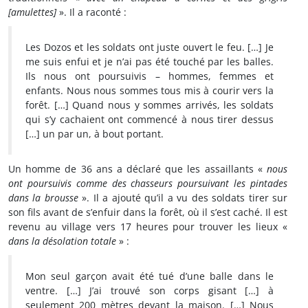
[amulettes]
». Il a raconté :
Les Dozos et les soldats ont juste ouvert le feu. […] Je
me suis enfui et je n’ai pas été touché par les balles.
Ils nous ont poursuivis – hommes, femmes et
enfants. Nous nous sommes tous mis à courir vers la
forêt. […] Quand nous y sommes arrivés, les soldats
qui s’y cachaient ont commencé à nous tirer dessus
[…] un par un, à bout portant.
Un homme de 36 ans a déclaré que les assaillants «
nous
ont poursuivis comme des chasseurs poursuivant les pintades
dans la brousse
». Il a ajouté qu’il a vu des soldats tirer sur
son fils avant de s’enfuir dans la forêt, où il s’est caché. Il est
revenu au village vers 17 heures pour trouver les lieux «
dans la désolation totale
» :
Mon seul garçon avait été tué d’une balle dans le
ventre. […] J’ai trouvé son corps gisant […] à
seulement 200 mètres devant la maison. […] Nous