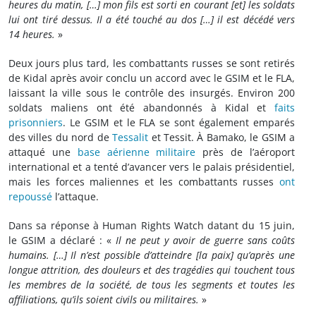
heures du matin, […] mon fils est sorti en courant [et] les soldats
lui ont tiré dessus.
Il a été touché au dos […] il est décédé vers
14 heures.
»
Deux jours plus tard, les combattants russes se sont retirés
de Kidal après avoir conclu un accord avec le GSIM et le FLA,
laissant la ville sous le contrôle des insurgés. Environ 200
soldats maliens ont été abandonnés à Kidal et
faits
prisonniers
. Le GSIM et le FLA se sont également emparés
des villes du nord de
Tessalit
et Tessit. À Bamako, le GSIM a
attaqué une
base aérienne militaire
près de l’aéroport
international et a tenté d’avancer vers le palais présidentiel,
mais les forces maliennes et les combattants russes
ont
repoussé
l’attaque.
Dans sa réponse à Human Rights Watch datant du 15 juin,
le GSIM a déclaré : «
Il ne peut y avoir de guerre sans coûts
humains. […] Il n’est possible d’atteindre [la paix] qu’après une
longue attrition, des douleurs et des tragédies qui touchent tous
les membres de la société, de tous les segments et toutes les
affiliations, qu’ils soient civils ou militaires.
»