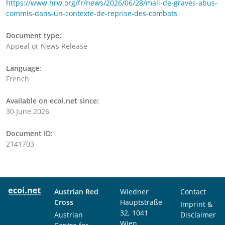
https://www.hrw.org/fr/news/2026/06/28/mali-de-graves-abus-
commis-dans-un-contexte-de-reprise-des-combats
Document type:
Appeal or News Release
Language:
French
Available on ecoi.net since:
30 June 2026
Document ID:
2141703
Austrian Red
Wiedner
Contact
Cross
Hauptstraße
Imprint &
32, 1041
Austrian
Disclaimer
Wien