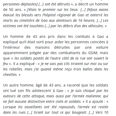
personnes déplacées] […] ont été détruits
», a décrit un homme
de 50 ans. «
J’étais le premier sur les lieux. […] [N]ous avons
évacué les blessés vers l’hôpital régional de Gao et enterré les
morts au cimetière de Gao aux alentours de 16 heures. […] Les
victimes ont été touchées […] par les débris d’un des véhicules.
»
Un homme de 43 ans pris dans les combats à Gao a
expliqué qu’il était sorti pour aider les personnes coincées à
l’intérieur des maisons détruites par une voiture
apparemment piégée par des combattants du GSIM, mais
que «
les soldats postés de l’autre côté de la rue ont ouvert le
feu
». Il a expliqué : «
Je ne sais pas s’ils tiraient sur moi ou sur
les rebelles, mais j’ai quand même reçu trois balles dans les
chevilles.
»
Un autre homme, âgé de 43 ans, a raconté que les soldats
ont tué son fils adolescent à Gao : «
Je suis choqué par les
auteurs de cette attaque, mais aussi par l’armée malienne, qui
ne fait aucune distinction entre civils et soldats.
» Il a ajouté : «
Lorsque les assaillants ont été repoussés, l’armée est restée
dans les rues […] tirant sur tout ce qui bougeait. […] Vers 10