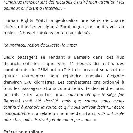
remorque transportant des moutons a attiré mon attention : les
animaux brûlaient à l’intérieur.
»
Human Rights Watch a géolocalisé une série de quatre
vidéos diffusées en ligne à Zambougou ; on peut y voir au
moins 16 bus et camions en feu ou calcinés.
Koumantou, région de Sikasso, le 9 mai
Deux passagers se rendant à Bamako dans des bus
distincts ont décrit que, vers 11 heures du matin, des
combattants du GSIM ont arrêté trois bus qui venaient de
quitter Koumantou pour rejoindre Bamako, éloignée
d’environ 240 kilomètres. Les combattants ont ordonné à
tous les passagers et aux conducteurs de descendre, puis
ont mis le feu aux bus. «
Ils nous ont dit que le siège [de
Bamako] avait été décrété, mais que, comme nous avons
continué à prendre la route, ce qui nous arrivait était […] notre
responsabilité
», a relaté un homme de 53 ans. «
Ils ont brûlé
notre bus, mais ils n’ont fait de mal à personne.
»
Exécution publique