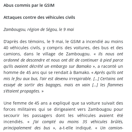
Abus commis par le GSIM
Attaques contre des véhicules civils
Zambougou, région de Ségou, le 9 mai
D’après des témoins, le 9 mai, le GSIM a incendié au moins
40 véhicules civils, y compris des voitures, des bus et des
camions, dans le village de Zambougou. «
Ils nous ont
ordonné de descendre et nous ont dit de continuer à pied parce
qu’ils avaient décrété un embargo sur Bamako
», a raconté un
homme de 45 ans qui se rendait à Bamako. «
Après qu’ils ont
mis le feu aux bus, l’air est devenu irrespirable. […] Certains ont
essayé de sortir des bagages, mais en vain […] les flammes
s’étaient propagées.
»
Une femme de 45 ans a expliqué que sa voiture suivait des
forces militaires qui se dirigeaient vers Zambougou pour
secourir les passagers dont les véhicules avaient été
incendiés. «
J’ai compté au moins 35 véhicules brûlés,
principalement des bus
», a-t-elle indiqué. «
Un camion-