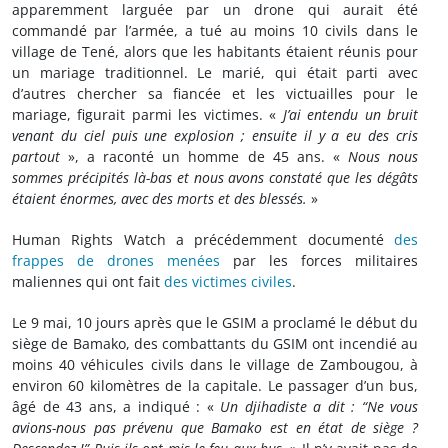
apparemment larguée par un drone qui aurait été
commandé par l’armée, a tué au moins 10 civils dans le
village de Tené, alors que les habitants étaient réunis pour
un mariage traditionnel. Le marié, qui était parti avec
d’autres chercher sa fiancée et les victuailles pour le
mariage, figurait parmi les victimes. «
J’ai entendu un bruit
venant du ciel puis une explosion ; ensuite il y a eu des cris
partout
», a raconté un homme de 45 ans. «
Nous nous
sommes précipités là-bas et nous avons constaté que les dégâts
étaient énormes, avec des morts et des blessés.
»
Human Rights Watch a précédemment documenté
des
frappes de drones
menées
par les forces militaires
maliennes qui ont fait
des victimes civiles
.
Le 9 mai, 10 jours après que le GSIM a proclamé le début du
siège de Bamako, des combattants du GSIM ont incendié au
moins 40 véhicules civils dans le village de Zambougou, à
environ 60 kilomètres de la capitale. Le passager d’un bus,
âgé de 43 ans, a indiqué : «
Un djihadiste a dit :
“Ne vous
avions-nous pas prévenu que Bamako est en état de siège ?