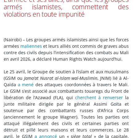
armés islamistes, commettent des
violations en toute impunité
(Nairobi) – Les groupes armés islamistes ainsi que les forces
armées
maliennes
et leurs alliés ont commis de graves abus
contre des civils depuis l’intensification des combats au Mali
en avril 2026, a déclaré Human Rights Watch aujourd’hui.
Le 25 avril, le Groupe de soutien à l’islam et aux musulmans
(GSIM ou
Jama’at Nusrat al-Islam wal-Muslimin
, JNIM) lié à Al-
Qaïda
a mené
des attaques coordonnées à travers le Mali.
Le GSIM s’est associé aux combattants touaregs du Front de
libération de l’Azawad (FLA), qui
cherchent à renverser
la
junte militaire dirigée par le général Assimi Goïta et
soutenue par des combattants russes d’Africa Corps
(anciennement le groupe Wagner). Toutes les parties ont
attaqué illégalement des civils et certaines parties ont
détruit et pillé leurs maisons et leurs commerces. Le 28
avril, le GSIM
a annoncé
un «
siège total
» de la capitale,