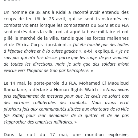
Un homme de 38 ans à Kidal a raconté avoir entendu des
coups de feu tôt le 25 avril, qui se sont transformés en
combats violents lorsque les combattants du GSIM et du FLA
sont entrés dans la ville, ont attaqué la base militaire et ont
pillé le marché de la ville, tandis que les forces maliennes
et de l’Africa Corps ripostaient. «
J’ai été touché par des balles
à l’épaule droite et à la cuisse gauche
», a-t-il expliqué. «
Je ne
sais pas qui m’a tiré dessus parce que les coups de feu venaient
de toutes les directions, mais je sais que des soldats m’ont
évacué vers l’hôpital de Gao par hélicoptère.
»
Le 14 mai, le porte-parole du FLA, Mohamed El Maouloud
Ramadane, a déclaré à Human Rights Watch : «
Nous avons
pris suffisamment de mesures pour que les civils ne soient pas
des victimes collatérales des combats.
Nous avons écrit
plusieurs fois aux communautés situées aux alentours de la ville
[de Kidal] pour leur demander de la quitter et de ne pas
s’approcher des emprises militaires
. »
Dans la nuit du 17 mai, une munition explosive,