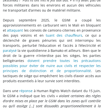
Descendez !”
Puis ils ont mis le feu aux bus.
» Il n’y avait pas de
forces militaires dans les environs et aucun des véhicules
ne transportait d’armes ou de matériel militaire.
Depuis septembre 2025, le GSIM a coupé les
approvisionnements en carburant vers le Mali en bloquant
et
attaquant
les convois de camions-citernes en provenance
des pays voisins et en
tuant des chauffeurs
, ce qui a
déclenché de graves pénuries qui ont interrompu les
transports, perturbé l’éducation et l’accès à l’électricité et
paralysé
la vie quotidienne à Bamako et ailleurs. Bien que le
droit de la guerre n’interdise pas les sièges, les parties
belligérantes
doivent prendre toutes les précautions
possibles pour éviter de nuire aux civils et respecter les
principes de distinction et de proportionnalité
. Les
tactiques de siège qui empêchent les civils d’avoir accès aux
produits essentiels à leur survie sont interdites.
Dans une
réponse
à Human Rights Watch datant du 15 juin,
le GSIM a indiqué que les civils «
violant certaines des règles
d’ordre mises en place par le GSIM dans les zones qu’il contrôle
ou qu’il assiège […] sont dissuadés proportionnellement à la