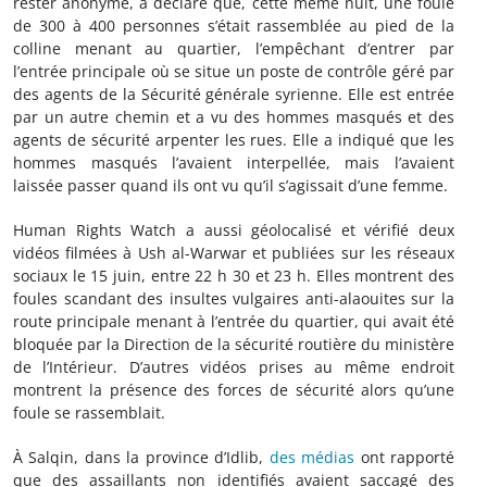
rester anonyme, a déclaré que, cette même nuit, une foule
de 300 à 400 personnes s’était rassemblée au pied de la
colline menant au quartier, l’empêchant d’entrer par
l’entrée principale où se situe un poste de contrôle géré par
des agents de la Sécurité générale syrienne. Elle est entrée
par un autre chemin et a vu des hommes masqués et des
agents de sécurité arpenter les rues. Elle a indiqué que les
hommes masqués l’avaient interpellée, mais l’avaient
laissée passer quand ils ont vu qu’il s’agissait d’une femme.
Human Rights Watch a aussi géolocalisé et vérifié deux
vidéos filmées à Ush al-Warwar et publiées sur les réseaux
sociaux le 15 juin, entre 22 h 30 et 23 h. Elles montrent des
foules scandant des insultes vulgaires anti-alaouites sur la
route principale menant à l’entrée du quartier, qui avait été
bloquée par la Direction de la sécurité routière du ministère
de l’Intérieur. D’autres vidéos prises au même endroit
montrent la présence des forces de sécurité alors qu’une
foule se rassemblait.
À Salqin, dans la province d’Idlib,
des médias
ont rapporté
que des assaillants non identifiés avaient saccagé des