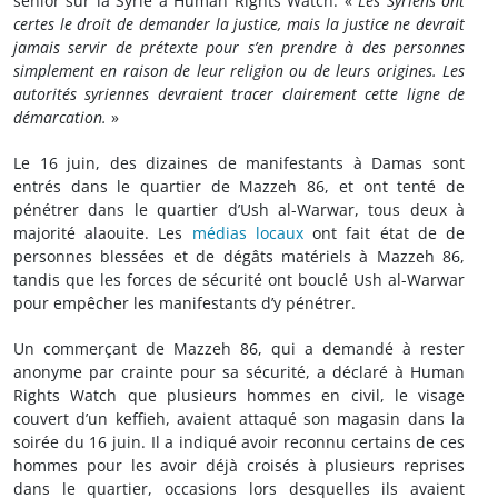
senior sur la Syrie à Human Rights Watch. «
Les Syriens ont
certes le droit de demander la justice, mais la justice ne devrait
jamais servir de prétexte pour s’en prendre à des personnes
simplement en raison de leur religion ou de leurs origines. Les
autorités syriennes devraient tracer clairement cette ligne de
démarcation.
»
Le 16 juin, des dizaines de manifestants à Damas sont
entrés dans le quartier de Mazzeh 86, et ont tenté de
pénétrer dans le quartier d’Ush al-Warwar, tous deux à
majorité alaouite. Les
médias locaux
ont fait état de de
personnes blessées et de dégâts matériels à Mazzeh 86,
tandis que les forces de sécurité ont bouclé Ush al-Warwar
pour empêcher les manifestants d’y pénétrer.
Un commerçant de Mazzeh 86, qui a demandé à rester
anonyme par crainte pour sa sécurité, a déclaré à Human
Rights Watch que plusieurs hommes en civil, le visage
couvert d’un keffieh, avaient attaqué son magasin dans la
soirée du 16 juin. Il a indiqué avoir reconnu certains de ces
hommes pour les avoir déjà croisés à plusieurs reprises
dans le quartier, occasions lors desquelles ils avaient