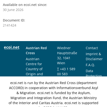
Available on ecoi.net since:
30 June 2026
Document ID:
2141424
Austrian Red
Wiedner
Contact
Cross
Hauptstraße
Imprint &
32, 1041
Austrian
Disclaimer
Wien
Centre for
F.A.Q.
Country of
T
+43 1 589
Data
Origin and
00 583
Protection
Asylum
F
+43 1 589
Notice
ecoi.net is run by the Austrian Red Cross (department
Research and
00 589
ACCORD) in cooperation with Informationsverbund Asyl
Documentation
info@ecoi.net
& Migration. ecoi.net is funded by the Asylum,
(ACCORD)
Migration and Integration Fund, the Austrian Ministry
of the Interior and Caritas Austria. ecoi.net is supported