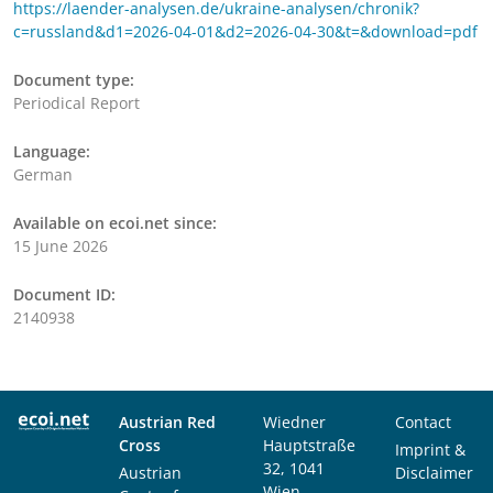
https://laender-analysen.de/ukraine-analysen/chronik?
c=russland&d1=2026-04-01&d2=2026-04-30&t=&download=pdf
Document type:
Periodical Report
Language:
German
Available on ecoi.net since:
15 June 2026
Document ID:
2140938
Austrian Red
Wiedner
Contact
Cross
Hauptstraße
Imprint &
32, 1041
Austrian
Disclaimer
Wien