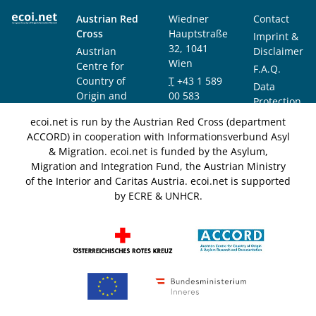
Austrian Red
Wiedner
Contact
Cross
Hauptstraße
Imprint &
32, 1041
Austrian
Disclaimer
Wien
Centre for
F.A.Q.
Country of
T
+43 1 589
Data
Origin and
00 583
Protection
Asylum
F
+43 1 589
Notice
ecoi.net is run by the Austrian Red Cross (department
Research and
00 589
ACCORD) in cooperation with Informationsverbund Asyl
Documentation
info@ecoi.net
& Migration. ecoi.net is funded by the Asylum,
(ACCORD)
Migration and Integration Fund, the Austrian Ministry
of the Interior and Caritas Austria. ecoi.net is supported
by ECRE & UNHCR.