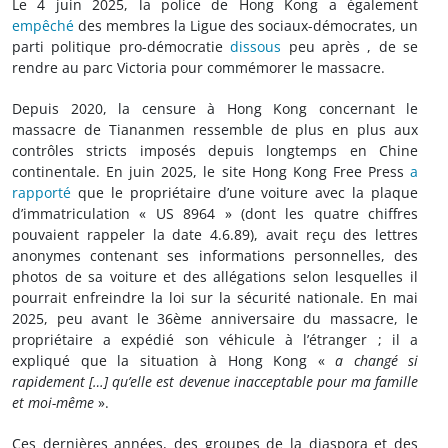
Le 4 juin 2025, la police de Hong Kong a également
empêché
des membres la Ligue des sociaux-démocrates, un
parti politique pro-démocratie
dissous
peu après , de se
rendre au parc Victoria pour commémorer le massacre.
Depuis 2020, la censure à Hong Kong concernant le
massacre de Tiananmen ressemble de plus en plus aux
contrôles stricts imposés depuis longtemps en Chine
continentale. En juin 2025, le site Hong Kong Free Press
a
rapporté
que le propriétaire d’une voiture avec la plaque
d’immatriculation « US 8964 » (dont les quatre chiffres
pouvaient rappeler la date 4.6.89), avait reçu des lettres
anonymes contenant ses informations personnelles, des
photos de sa voiture et des allégations selon lesquelles il
pourrait enfreindre la loi sur la sécurité nationale. En mai
2025, peu avant le 36ème anniversaire du massacre, le
propriétaire a expédié son véhicule à l’étranger ; il a
expliqué que la situation à Hong Kong «
a changé si
rapidement […] qu’elle est devenue inacceptable pour ma famille
et moi-même
».
Ces dernières années, des groupes de la diaspora et des