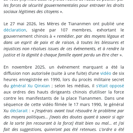
les forces de sécurité gouvernementales pour entraver les droits
sociaux légitimes des citoyens
».
Le 27 mai 2026, les Mères de Tiananmen ont publié une
déclaration
, signée par 107 membres, exhortant le
gouvernement chinois à «
remédier, par des moyens légaux et
dans un esprit de paix et de raison, à toutes les blessures et
injustices non résolues issues de ces événements, et à rendre la
justice et la dignité à chaque famille ayant perdu un être cher
».
En novembre 2025, un événement marquant a été la
diffusion non autorisée (suite à une fuite) d’une
vidéo
de six
heures enregistrée en 1990, lors du procès militaire secret
du
général Xu Qinxian
; selon les médias, il
s’était opposé
aux ordres des hauts dirigeants chinois d’utiliser la force
contre les manifestants de la place Tiananmen. Dans une
séquence de cette vidéo filmée le 17 mars 1990, le général
Xu
déclarait
: «
J’espérais avant tout résoudre le problème par
des moyens politiques… J’avais des doutes quant à savoir si agir
de la sorte [en recourant à la force] était bien ou mal… et j’ai
fait des suggestions, quinn’ont pas été retenues. L’ordre a été