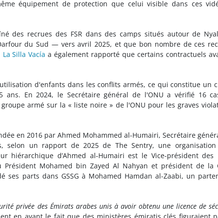
même équipement de protection que celui visible dans ces vid
aîné des recrues des FSR dans des camps situés autour de Nya
Darfour du Sud — vers avril 2025, et que bon nombre de ces re
n
La Silla Vacía
a également rapporté que certains contractuels av
'utilisation d'enfants dans les conflits armés, ce qui constitue un 
 ans. En 2024, le Secrétaire général de l'ONU a vérifié 16 c
 groupe armé sur la « liste noire » de l'ONU pour les graves viola
 fondée en 2016 par Ahmed Mohammed al-Humairi, Secrétaire génér
is, selon un rapport de 2025 de The Sentry, une organisation
eur hiérarchique d’Ahmed al-Humairi est le Vice-président des
u Président Mohamed bin Zayed Al Nahyan et président de la 
cédé ses parts dans GSSG à Mohamed Hamdan al-Zaabi, un parte
urité privée des Émirats arabes unis à avoir obtenu une licence de séc
nt en avant le fait que des ministères émiratis clés figuraient 