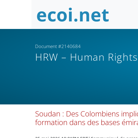
Document #2140684
HRW – Human Right
Soudan : Des Colombiens impliq
formation dans des bases émir