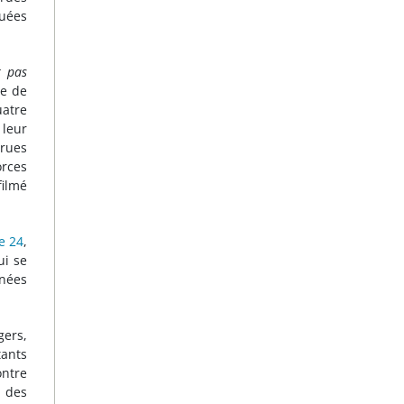
tuées
t pas
se de
uatre
 leur
rues
orces
filmé
e 24
,
ui se
enées
gers,
tants
ntre
x des