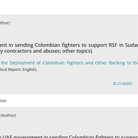
uthor)
nt in sending Colombian fighters to support RSF in Suda
ry contractors and abuses; other topics)
n the Deployment of Colombian Fighters and Other Backing to th
tical Report, English)
ID 2140681
ion
(Author)
the UAE government in sending Colombian fighters to suppor