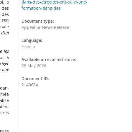
bi, a
dans-des-atrocites-ont-suivi-une-
s des
formation-dans-des
e des
s FSR
Document type:
onale
Appeal or News Release
 d’un
Language:
French
e les
», a
Available on ecoi.net since:
xiger
28 May 2026
e aux
Document ID:
2140684
udan,
armée
alisé
aient
aires
crues