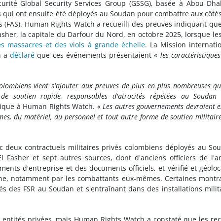
urité Global Security Services Group (GSSG), basée à Abou Dha
 qui ont ensuite été déployés au Soudan pour combattre aux côté
s (FAS). Human Rights Watch a recueilli des preuves indiquant qu
Fasher, la capitale du Darfour du Nord, en octobre 2025, lorsque le
s massacres et des viols à grande échelle
. La Mission internati
n a
déclaré
que ces événements présentaient «
les caractéristiques
colombiens vient s'ajouter aux preuves de plus en plus nombreuses qu
de soutien rapide, responsables d'atrocités répétées au Soudan
Afrique à Human Rights Watch. «
Les autres gouvernements devraient e
es, du matériel, du personnel et tout autre forme de soutien militair
deux contractuels militaires privés colombiens déployés au So
 Fasher et sept autres sources, dont d'anciens officiers de l'
nts d'entreprise et des documents officiels, et vérifié et géoloc
gne, notamment par les combattants eux-mêmes. Certaines montr
s des FSR au Soudan et s'entraînant dans des installations milit
s entités privées, mais Human Rights Watch a constaté que les re