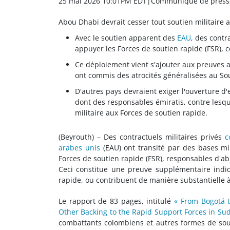
25 mai 2026 10:01PM EDT
|Communiqué de press
Abou Dhabi devrait cesser tout soutien militaire 
Avec le soutien apparent des
EAU
, des contr
appuyer les Forces de soutien rapide (FSR), 
Ce déploiement vient s'ajouter aux preuves a
ont commis des atrocités généralisées au So
D'autres pays devraient exiger l'ouverture d'
dont des responsables émiratis, contre lesque
militaire aux Forces de soutien rapide.
(Beyrouth) – Des contractuels militaires privés
c
arabes unis
(EAU) ont transité par des bases mi
Forces de soutien rapide (FSR), responsables d'a
Ceci constitue une preuve supplémentaire indi
rapide, ou contribuent de manière substantielle 
Le rapport de 83 pages, intitulé
« From Bogotá t
Other Backing to the Rapid Support Forces in Su
combattants colombiens et autres formes de sou