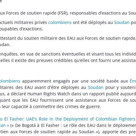
e
aux Forces de soutien rapide (FSR), responsables d’exactions au So
actuels militaires privés
colombiens
ont été déployés au
Soudan
po
coupables d’exactions.
ttestant du soutien militaire des EAU aux Forces de soutien rapide
udan.
enquêtes, en vue de sanctions éventuelles et visant tous les indivi
lles il existe des preuves crédibles qu’elles ont fourni une assist
olombiens
apparemment engagés par une société basée aux
Ém
litaires des EAU avant d'être déployés au
Soudan
pour y souteni
bus, a déclaré Human Rights Watch dans un rapport publié aujourd
quant que les EAU fournissent une assistance aux Forces de so
à leur capacité à commettre des crimes de guerre.
o El Fasher: UAE’s Role in the Deployment of Colombian Fighter
dan »
(« De Bogotá à El Fasher : Le rôle des EAU dans le déploieme
tien aux Forces de soutien rapide au Soudan »), apporte des pr