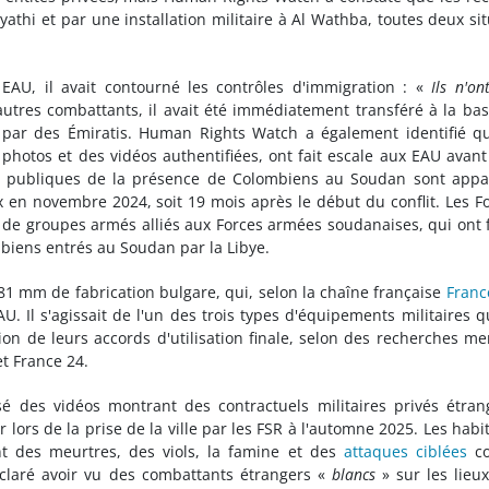
yathi et par une installation militaire à Al Wathba, toutes deux si
EAU, il avait contourné les contrôles d'immigration : «
Ils n'on
d'autres combattants, il avait été immédiatement transféré à la ba
 par des Émiratis. Human Rights Watch a également identifié q
hotos et des vidéos authentifiées, ont fait escale aux EAU avant
 publiques de la présence de Colombiens au Soudan sont appa
 en novembre 2024, soit 19 mois après le début du conflit. Les F
de groupes armés alliés aux Forces armées soudanaises, qui ont 
mbiens entrés au Soudan par la Libye.
1 mm de fabrication bulgare, qui, selon la chaîne française
Franc
. Il s'agissait de l'un des trois types d'équipements militaires q
ion de leurs accords d'utilisation finale, selon des recherches m
t France 24.
é des vidéos montrant des contractuels militaires privés étran
ors de la prise de la ville par les FSR à l'automne 2025. Les habi
t des meurtres, des viols, la famine et des
attaques ciblées
co
éclaré avoir vu des combattants étrangers «
blancs
» sur les lieu