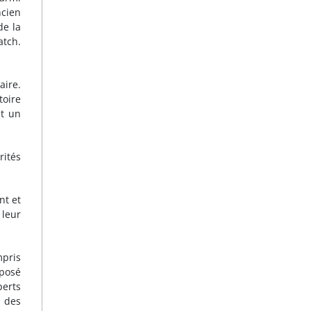
ncien
de la
atch.
aire.
toire
nt un
rités
nt et
 leur
mpris
mposé
perts
r des