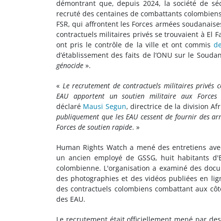
démontrant que, depuis 2024, la société de séc
recruté des centaines de combattants colombiens
FSR, qui affrontent les Forces armées soudanaise
contractuels militaires privés se trouvaient à El 
ont pris le contrôle de la ville et ont commis
de
d’établissement des faits de l’ONU sur le Souda
génocide
».
«
Le recrutement de contractuels militaires privés 
EAU apportent un soutien militaire aux Forces 
déclaré
Mausi Segun
, directrice de la division 
publiquement que les EAU cessent de fournir des arm
Forces de soutien rapide
. »
Human Rights Watch a mené des entretiens avec 
un ancien employé de GSSG, huit habitants d'El
colombienne. L'organisation a examiné des docume
des photographies et des vidéos publiées en li
des contractuels colombiens combattant aux côté
des EAU.
Le recrutement était officiellement mené par de