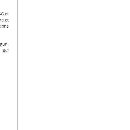
SG et
re et
tions
egun.
, qui