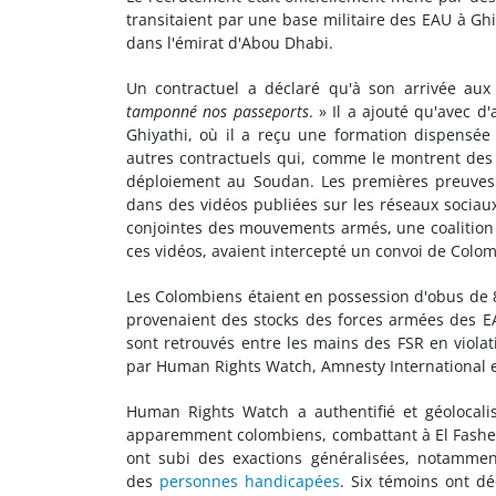
transitaient par une base militaire des EAU à Ghi
dans l'émirat d'Abou Dhabi.
Un contractuel a déclaré qu'à son arrivée aux 
tamponné nos passeports
. » Il a ajouté qu'avec 
Ghiyathi, où il a reçu une formation dispensée
autres contractuels qui, comme le montrent des p
déploiement au Soudan. Les premières preuves
dans des vidéos publiées sur les réseaux sociaux
conjointes des mouvements armés, une coalition 
ces vidéos, avaient intercepté un convoi de Colo
Les Colombiens étaient en possession d'obus de 8
provenaient des stocks des forces armées des EAU
sont retrouvés entre les mains des FSR en violat
par Human Rights Watch, Amnesty International e
Human Rights Watch a authentifié et géolocalis
apparemment colombiens, combattant à El Fasher l
ont subi des exactions généralisées, notammen
des
personnes handicapées
. Six témoins ont d