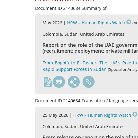
Document ID 2140684 Summary of
May 2026 |
HRW – Human Rights Watch
(A
Colombia, Sudan, United Arab Emirates
Report on the role of the UAE governme
(recruitment; deployment; private milita
From Bogotá to El Fasher: The UAE’s Role i
Rapid Support Forces in Sudan
(Special or Analy
en
Document ID 2140684 Translation / language vers
25 May 2026 |
HRW – Human Rights Watch
Colombia, Sudan, United Arab Emirates
Press release on report on the role of 