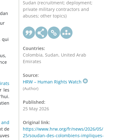
Sudan (recruitment; deployment;
private military contractors and
udan
abuses; other topics)
ur
, qui
Countries:
Colombia, Sudan, United Arab
dus,
Emirates
ance
Source:
HRW – Human Rights Watch
irats
(Author)
r les
'hui.
Published:
utien
25 May 2026
s and
Original link:
nt de
https://www.hrw.org/fr/news/2026/05/
euves
25/soudan-des-colombiens-impliques-