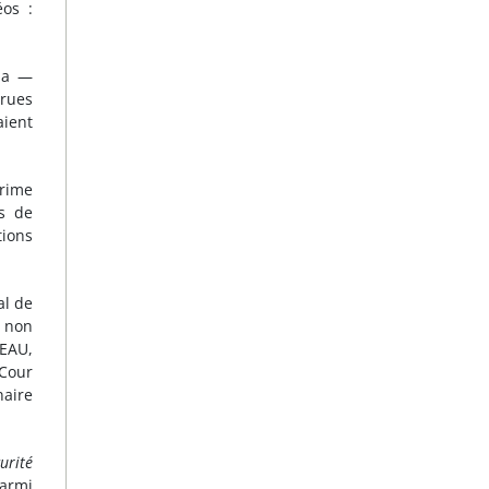
éos :
la —
crues
aient
crime
as de
tions
al de
 non
 EAU,
Cour
naire
urité
parmi