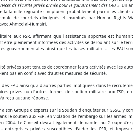
services de sécurité privée armée pour le gouvernement des EAU
». Un a
la famille régnante comptaient probablement parmi les clients 
semble de courriels divulgués et examinés par Human Rights W
s avec Ahmed al-Humairi.
itaire aux FSR, affirmant que l'assistance apportée est humanit
nt être pleinement informées des activités se déroulant sur le terri
étés gouvernementales ainsi que les bases militaires. Les EAU so
rité privées sont tenues de coordonner leurs activités avec les auto
oient pas en conflit avec d'autres mesures de sécurité.
 des EAU ainsi qu’à d'autres parties impliquées dans le recruteme
ires privés ou d'autres formes de soutien militaire aux FSR, en
n'a reçu aucune réponse.
r à son Groupe d'experts sur le Soudan d'enquêter sur GSSG, y co
ns le soutien aux FSR, en violation de l'embargo sur les armes i
 en 2004. Le Conseil devrait également demander au Groupe d’ex
s entreprises privées susceptibles d'aider les FSR, et impose