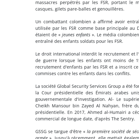
massacres perpétrés par les FSR, portant le 
casques, gilets pare-balles et genouillères.
Un combattant colombien a affirmé avoir entr
utilisée par les FSR comme base principale au 
étaient de «
jeunes enfants
». Le média colombie
entraîné des enfants soldats pour les FSR.
Le droit international interdit le recrutement et l
de guerre lorsque les enfants ont moins de 15
recrutement d'enfants par les FSR et a inscrit ce
commises contre les enfants dans les conflits.
La société Global Security Services Group a été
la Cour présidentielle des Émirats arabes un
gouvernementale d'investigation. Al- Le supéri
Cheikh Mansour bin Zayed Al Nahyan, frère d
présidentielle. En 2017, Ahmed al-Humairi a 
commercial de longue date, d'après The Sentry.
GSSG se targue d'être «
la première société de séc
armée
». Jusqu'à récemment, elle mettait égaleme