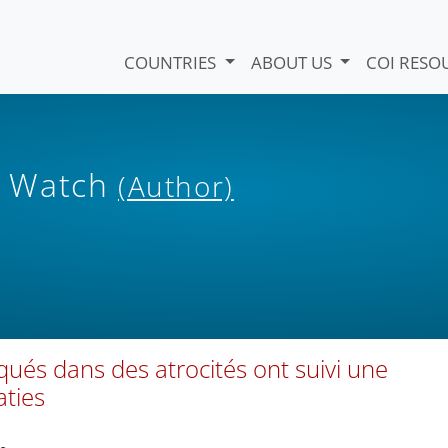
COUNTRIES
ABOUT US
COI RESO
s Watch
(Author)
ués dans des atrocités ont suivi une
aties