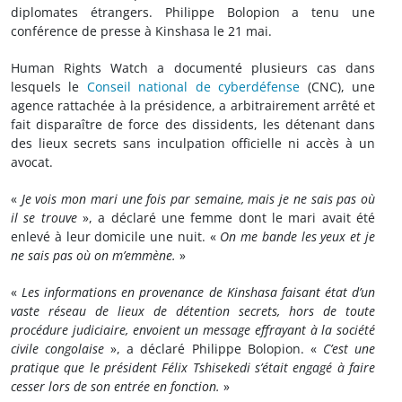
diplomates étrangers. Philippe Bolopion a tenu une
conférence de presse à Kinshasa le 21 mai.
Human Rights Watch a documenté plusieurs cas dans
lesquels le
Conseil national de cyberdéfense
(CNC), une
agence rattachée à la présidence, a arbitrairement arrêté et
fait disparaître de force des dissidents, les détenant dans
des lieux secrets sans inculpation officielle ni accès à un
avocat.
«
Je vois mon mari une fois par semaine, mais je ne sais pas où
il se trouve
», a déclaré une femme dont le mari avait été
enlevé à leur domicile une nuit. «
On me bande les yeux et je
ne sais pas où on m’emmène.
»
«
Les informations en provenance de Kinshasa faisant état d’un
vaste réseau de lieux de détention secrets, hors de toute
procédure judiciaire, envoient un message effrayant à la société
civile congolaise
», a déclaré Philippe Bolopion. «
C’est une
pratique que le président Félix Tshisekedi s’était engagé à faire
cesser lors de son entrée en fonction.
»