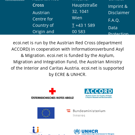
Cross
Hauptstraße
Imprint &
32, 1041
Austrian
Disclaimer
Wien
Centre for
F.A.Q.
Country of
T
+43 1 589
Data
Origin and
00 583
Protection
Asylum
F
+43 1 589
Notice
ecoi.net is run by the Austrian Red Cross (department
Research and
00 589
ACCORD) in cooperation with Informationsverbund Asyl
Documentation
info@ecoi.net
& Migration. ecoi.net is funded by the Asylum,
(ACCORD)
Migration and Integration Fund, the Austrian Ministry
of the Interior and Caritas Austria. ecoi.net is supported
by ECRE & UNHCR.