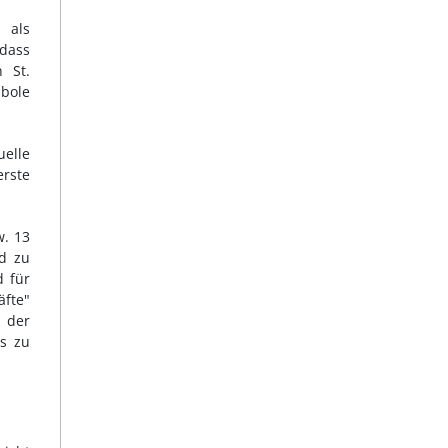
 als
 dass
 St.
mbole
uelle
erste
w. 13
nd zu
d für
äfte"
d der
ls zu