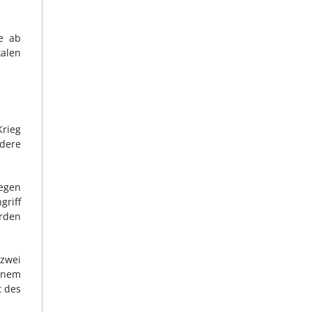
e ab
alen
rieg
dere
wegen
griff
örden
 zwei
einem
t des