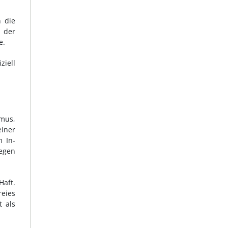
n die
r der
e.
ziell
mus,
iner
m In-
gegen
Haft.
eies
t als