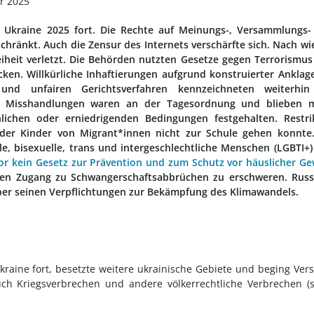
er 2025
ie Ukraine 2025 fort. Die Rechte auf Meinungs-, Versammlungs
chränkt. Auch die Zensur des Internets verschärfte sich. Nach wi
iheit verletzt. Die Behörden nutzten Gesetze gegen Terrorismu
n. Willkürliche Inhaftierungen aufgrund konstruierter Anklag
und unfairen Gerichtsverfahren kennzeichneten weiterhin
ere Misshandlungen waren an der Tagesordnung und blieben m
ichen oder erniedrigenden Bedingungen festgehalten. Restrik
 der Kinder von Migrant*innen nicht zur Schule gehen konnte.
le, bisexuelle, trans und intergeschlechtliche Menschen (LGBTI+
or kein Gesetz zur Prävention und zum Schutz vor häuslicher Ge
en Zugang zu Schwangerschaftsabbrüchen zu erschweren. Russ
ber seinen Verpflichtungen zur Bekämpfung des Klimawandels.
kraine fort, besetzte weitere ukrainische Gebiete und beging Ver
ch Kriegsverbrechen und andere völkerrechtliche Verbrechen (