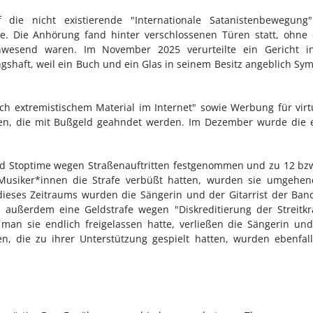
 die nicht existierende "Internationale Satanistenbewegung"
ie. Die Anhörung fand hinter verschlossenen Türen statt, ohne
wesend waren. Im November 2025 verurteilte ein Gericht in
shaft, weil ein Buch und ein Glas in seinem Besitz angeblich Sy
ch extremistischem Material im Internet" sowie Werbung für virt
ten, die mit Bußgeld geahndet werden. Im Dezember wurde die 
nd Stoptime wegen Straßenauftritten festgenommen und zu 12 bz
i Musiker*innen die Strafe verbüßt hatten, wurden sie umgehe
 dieses Zeitraums wurden die Sängerin und der Gitarrist der Ban
lt außerdem eine Geldstrafe wegen "Diskreditierung der Streitkr
an sie endlich freigelassen hatte, verließen die Sängerin un
n, die zu ihrer Unterstützung gespielt hatten, wurden ebenfal