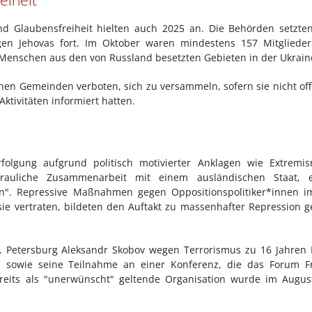
eiheit
nd Glaubensfreiheit hielten auch 2025 an. Die Behörden setzte
eugen Jehovas fort. Im Oktober waren mindestens 157 Mitgliede
 Menschen aus den von Russland besetzten Gebieten in der Ukrain
n Gemeinden verboten, sich zu versammeln, sofern sie nicht offi
Aktivitäten informiert hatten.
folgung aufgrund politisch motivierter Anklagen wie Extremis
trauliche Zusammenarbeit mit einem ausländischen Staat, e
on". Repressive Maßnahmen gegen Oppositionspolitiker*innen i
e vertraten, bildeten den Auftakt zu massenhafter Repression 
St. Petersburg Aleksandr Skobov wegen Terrorismus zu 16 Jahren 
 sowie seine Teilnahme an einer Konferenz, die das Forum Fr
ereits als "unerwünscht" geltende Organisation wurde im Augus