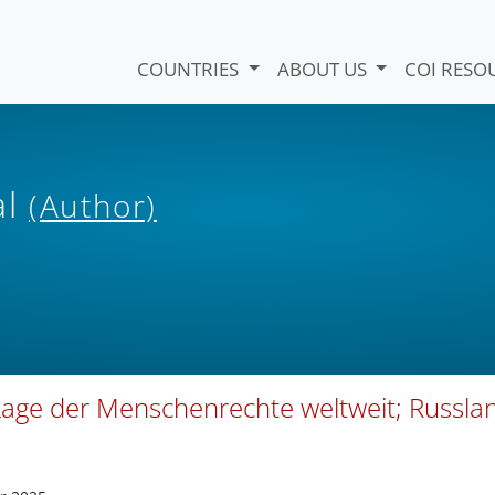
COUNTRIES
ABOUT US
COI RESO
al
(Author)
age der Menschenrechte weltweit; Russla