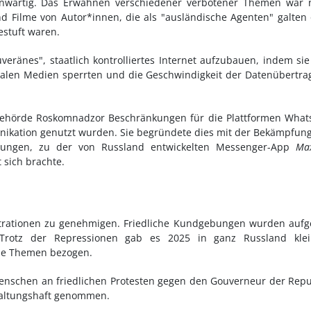
enwärtig. Das Erwähnen verschiedener verbotener Themen war n
d Filme von Autor*innen, die als "ausländische Agenten" galten
estuft waren.
eränes", staatlich kontrolliertes Internet aufzubauen, indem si
ialen Medien sperrten und die Geschwindigkeit der Datenübertr
behörde Roskomnadzor Beschränkungen für die Plattformen What
unikation genutzt wurden. Sie begründete dies mit der Bekämpfun
wungen, zu der von Russland entwickelten Messenger-App
Ma
sich brachte.
trationen zu genehmigen. Friedliche Kundgebungen wurden aufg
. Trotz der Repressionen gab es 2025 in ganz Russland klei
kale Themen bezogen.
 Menschen an friedlichen Protesten gegen den Gouverneur der Repu
altungshaft genommen.