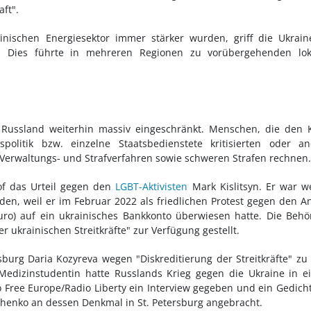
ft".
nischen Energiesektor immer stärker wurden, griff die Ukrain
. Dies führte in mehreren Regionen zu vorübergehenden lok
Russland weiterhin massiv eingeschränkt. Menschen, die den K
olitik bzw. einzelne Staatsbedienstete kritisierten oder an
erwaltungs- und Strafverfahren sowie schweren Strafen rechnen.
of das Urteil gegen den
LGBT-Aktivisten
Mark Kislitsyn. Er war 
rden, weil er im Februar 2022 als friedlichen Protest gegen den An
uro) auf ein ukrainisches Bankkonto überwiesen hatte. Die Beh
 ukrainischen Streitkräfte" zur Verfügung gestellt.
ersburg Daria Kozyreva wegen "Diskreditierung der Streitkräfte" zu
Medizinstudentin hatte Russlands Krieg gegen die Ukraine in 
o Free Europe/Radio Liberty ein Interview gegeben und ein Gedich
henko an dessen Denkmal in St. Petersburg angebracht.