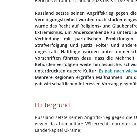
Berichtszeitraum: 1. Januar 2025 bis 31. Dezemb
Russland setzte seinen Angriffskrieg gegen d
Vereinigungsfreiheit wurden noch stärker einges
wurde das Recht auf Religions- und Glaubensfre
Extremismus, um Andersdenkende zu unterdrücke
Verbindung mit parteiischen Ermittlungen 
Strafverfolgung und Justiz. Folter und and
ungestraft. Häftlinge wurden unter unmenschl
Vorschriften führten dazu, dass die Mehrheit
Behörden verfolgten weiterhin lesbische, schwu
unterdrückten queere Kultur.
Es gab nach wie v
Mehrere Regionen ergriffen Maßnahmen, um d
gab wirtschaftlichen Interessen Vorrang gegenü
Hintergrund
Russland setzte seinen Angriffskrieg gegen die U
gegen das humanitäre Völkerrecht, darunter au
Länderkapitel Ukraine).