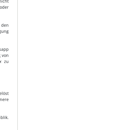
icht
 oder
e den
agung
sapp
g von
x
zu
elöst
nere
blik.