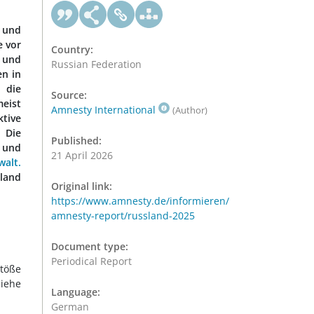
- und
e vor
Country:
s und
Russian Federation
en in
 die
Source:
eist
Amnesty International
(Author)
tive
 Die
Published:
) und
21 April 2026
walt.
land
Original link:
https://www.amnesty.de/informieren/
amnesty-report/russland-2025
Document type:
Periodical Report
stöße
siehe
Language:
German