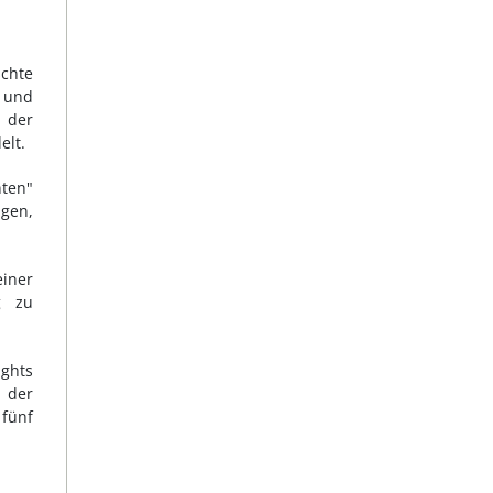
chte
n und
g der
elt.
nten"
ngen,
einer
g zu
ights
 der
 fünf