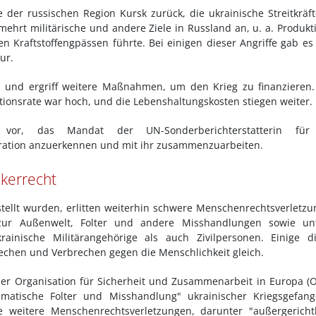
 der russischen Region Kursk zurück, die ukrainische Streitkräf
rmehrt militärische und andere Ziele in Russland an, u. a. Produkt
n Kraftstoffengpässen führte. Bei einigen dieser Angriffe gab es
ur.
n und ergriff weitere Maßnahmen, um den Krieg zu finanzieren
tionsrate war hoch, und die Lebenshaltungskosten stiegen weiter.
vor, das Mandat der UN-Sonderberichterstatterin für
eration anzuerkennen und mit ihr zusammenzuarbeiten.
kerrecht
tellt wurden, erlitten weiterhin schwere Menschenrechtsverletz
zur Außenwelt, Folter und andere Misshandlungen sowie unf
rainische Militärangehörige als auch Zivilpersonen. Einige d
chen und Verbrechen gegen die Menschlichkeit gleich.
 der Organisation für Sicherheit und Zusammenarbeit in Europa (
ematische Folter und Misshandlung" ukrainischer Kriegsgefang
weitere Menschenrechtsverletzungen, darunter "außergerichtl