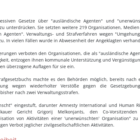
ressiven Gesetze über "ausländische Agenten" und "unerwüns
t zu unterdrücken. Sie setzten weitere 219 Organisationen, Medie
hen Agenten". Verwaltungs- und Strafverfahren wegen "Umgehun
u. In vielen Fällen wurde in Abwesenheit der Angeklagten verhand
rungen verboten den Organisationen, die als "ausländische Age
tigkeit, entzogen ihnen kommunale Unterstützung und Vergünstigu
ten überzogene Auflagen für sie ein.
rafgesetzbuchs machte es den Behörden möglich, bereits nach 
folgung wegen wiederholter Verstöße gegen die Gesetzgebun
 bisher nach zwei Verwaltungsstrafen.
scht" eingestuft, darunter Amnesty International und Human R
auer Gericht Grigorij Melkonjants, den Co-Vorsitzenden
ation von Aktivitäten einer 'unerwünschten' Organisation" zu
 Verbot jeglicher zivilgesellschaftlichen Aktivitäten.