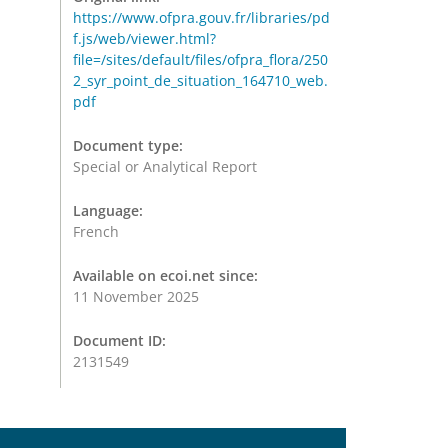
https://www.ofpra.gouv.fr/libraries/pd
f.js/web/viewer.html?
file=/sites/default/files/ofpra_flora/250
2_syr_point_de_situation_164710_web.
pdf
Document type:
Special or Analytical Report
Language:
French
Available on ecoi.net since:
11 November 2025
Document ID:
2131549