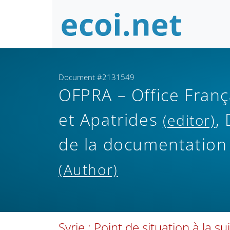
Document #2131549
OFPRA – Office Franç
et Apatrides
,
(editor)
de la documentation
(Author)
Syrie : Point de situation à la s