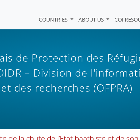
COUNTRIES
ABOUT US
COI RESO
ais de Protection des Réfugi
 DIDR – Division de l'informat
 et des recherches (OFPRA)
uite de la chute de l’Etat baathiste et de son