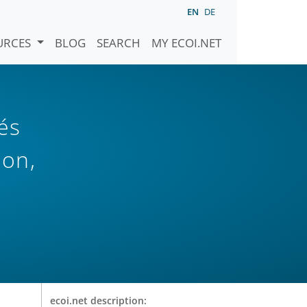
EN
DE
URCES
BLOG
SEARCH
MY ECOI.NET
és
ion,
ecoi.net description: