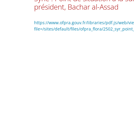
président, Bachar al-Assad
https://www.ofpra.gouv.fr/libraries/pdf.js/web/vi
file=/sites/default/files/ofpra_flora/2502_syr_poi